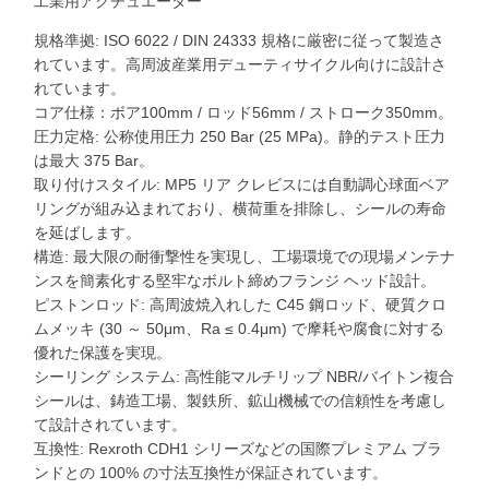
工業用アクチュエーター
規格準拠: ISO 6022 / DIN 24333 規格に厳密に従って製造さ
れています。高周波産業用デューティサイクル向けに設計さ
れています。
コア仕様：ボア100mm / ロッド56mm / ストローク350mm。
圧力定格: 公称使用圧力 250 Bar (25 MPa)。静的テスト圧力
は最大 375 Bar。
取り付けスタイル: MP5 リア クレビスには自動調心球面ベア
リングが組み込まれており、横荷重を排除し、シールの寿命
を延ばします。
構造: 最大限の耐衝撃性を実現し、工場環境での現場メンテナ
ンスを簡素化する堅牢なボルト締めフランジ ヘッド設計。
ピストンロッド: 高周波焼入れした C45 鋼ロッド、硬質クロ
ムメッキ (30 ～ 50μm、Ra ≤ 0.4μm) で摩耗や腐食に対する
優れた保護を実現。
シーリング システム: 高性能マルチリップ NBR/バイトン複合
シールは、鋳造工場、製鉄所、鉱山機械での信頼性を考慮し
て設計されています。
互換性: Rexroth CDH1 シリーズなどの国際プレミアム ブラ
ンドとの 100% の寸法互換性が保証されています。