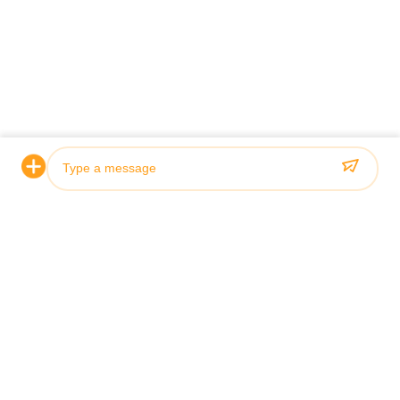
認証と品質
当社の油圧シリンダは厳格な品質基準を満たしており、
ABS、Lloyds、SGS などの主要な船級協会によって認定され
ています。
Photo
Video Call
Audio Call