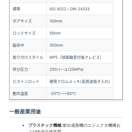
標準
ISO 6022 / DIN 24333
ボアサイズ
100mm
ロッドサイズ
56mm
脳卒中
350mm
取り付けスタイル
MP5（球面軸受付後クレビス）
呼び圧力
250バール(25MPa)
ピストンロッド
硬質クロムメッキ(高周波焼き入れ)
動作温度
-20℃～+80℃
一般産業用途
プラスチック機械:
射出成形機のエジェクタ機構お
よび中子引抜装置