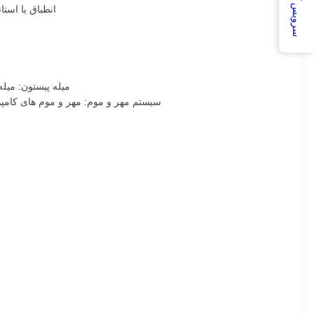
سرویس آنلاین
انطباق با استاندارد: به طور دقیق با استا
میله پیستون: میله فولادی C45 که با استحکام سخت شده است، کروم شده است (30-50μm، Ra ≤ 0.4μm
سیستم مهر و موم: مهر و موم های کامپوزیت NBR / Viton با چندین لبه با عملکرد بالا که برای قابلیت اطمینان در کارخانه های آهن، فولادخانه ها و ماشین آلا