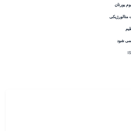
وم یورتان
 متالورژیکی
ظیم
می شود
I