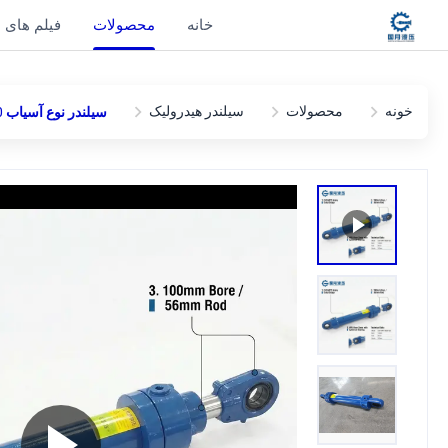
خانه
محصولات
فیلم های
خونه
محصولات
سیلندر هیدرولیک
سیلندر نوع آسیاب CDH1 MP5 100/56-350 با پایه یاتاقان کروی فشار بالا 250 بار