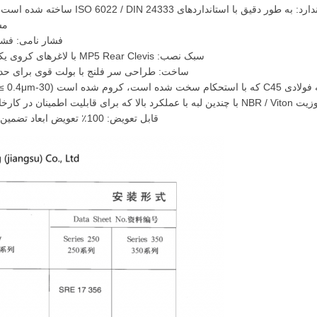
نداردهای ISO 6022 / DIN 24333 ساخته شده است. برای چرخه های کار صنعتی با فرکانس بالا طراحی شده است.
مشخص
فشار نامی: فشار کار نامی 250 بار (25 MPa)
سبک نصب: MP5 Rear Clevis با لاغرهای کروی یکپارچه خود تراز برای حذف بارگذاری جانبی و افزایش عمر مهر.
ساخت: طراحی سر فلنج با بولت قوی برای حداک
) برای محافظت برتر در برابر فرسایش و خوردگی.
ت معدن طراحی شده اند.
قابل تعویض: 100٪ تعویض ابعاد تضمین شده با مارک های برتر بین المللی مانند سری Rexroth CDH1.