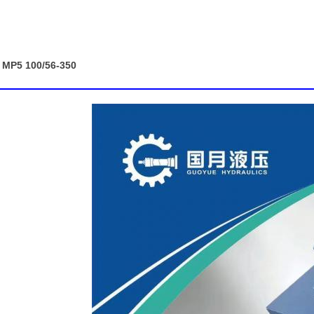
CDH1 MP5 100/56-350 سیلندر نوع آسیاب با سوار کننده کرو