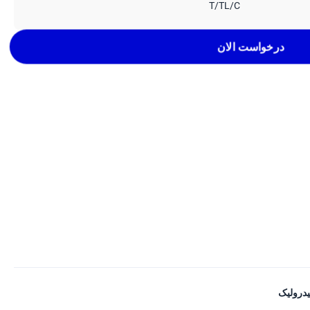
T/TL/C
درخواست الان
درولیک