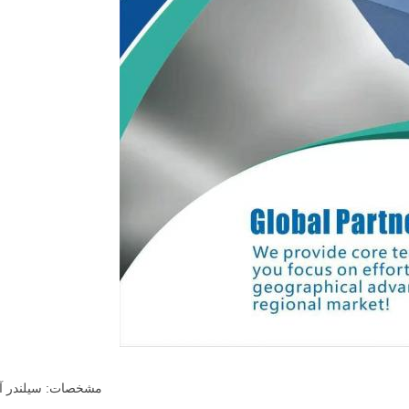
مشخصات: سیلندر آسیاب سنگین /  6022 / 250