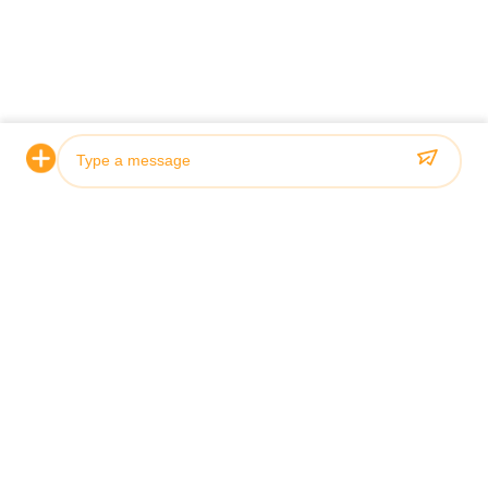
Photo
Video Call
Audio Call