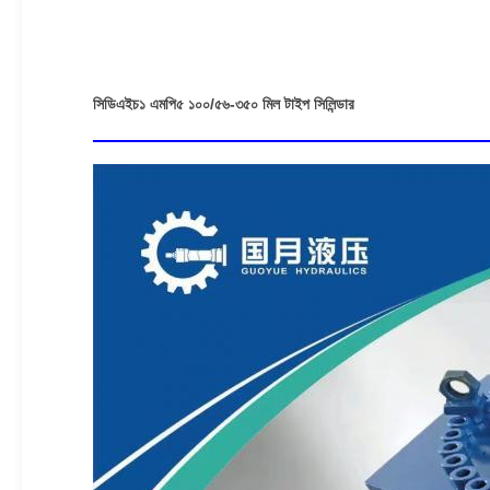
সিডিএইচ১ এমপি৫ ১০০/৫৬-৩৫০ মিল টাইপ সিলিন্ডার