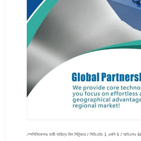
স্পেসিফিকেশনঃ ভারী দায়িত্ব মিল সিলিন্ডার / সিডিএইচ 1 এমপি 5 / আইএসও