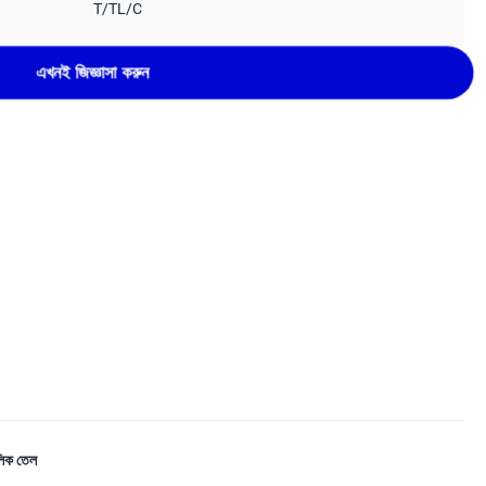
T/TL/C
এখনই জিজ্ঞাসা করুন
লিক তেল