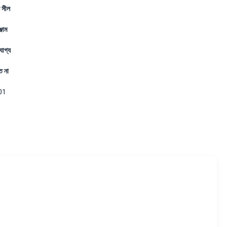
 সীল
জাম
যোগ্য
্ত না
01