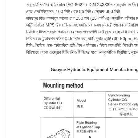
স্ট্যান্ডার্ড সম্মতিঃ কঠোরভাবে ISO 6022 / DIN 24333 মান অনুযায়ী নির্মিত। 
কোর স্পেসিফিকেশনঃ 100 মিমি / রড 56 মিমি / স্ট্রোক 350 মিমি
নামমাত্র চাপঃ নামমাত্র কাজের চাপ 250 বার (25 এমপিএ); স্ট্যাটিক পরীক্ষার 
মাউন্ট স্টাইলঃ MP5 রিয়ার ক্লিভ সহ সমন্বিত স্ব-সমন্বয়কারী গোলাকার বিয়ারি
নির্মাণঃ সর্বাধিক প্রভাব প্রতিরোধের জন্য শক্তিশালী বোল্টযুক্ত ফ্ল্যাঞ্জ মাথা নকশ
পিস্টন রডঃ ইন্ডাকশন-কঠিন C45 স্টিল রড, হার্ড ক্রোম প্ল্যাট (30-50μm, Ra
সিলিং সিস্টেমঃ উচ্চ-কার্যকারিতা মাল্টি-লিপ এনবিআর / ভিটন কম্পোজিট সিলগুলি ফা
বিনিময়যোগ্যতাঃ রেক্স্রোথ সিডিএইচ১ সিরিজের মতো আন্তর্জাতিক প্রিমিয়াম ব্র্যা