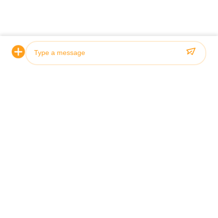
классификационными обществами, включая ABS, Lloyds
и SGS.
Photo
Video Call
Audio Call