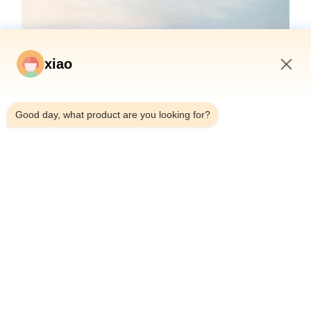
xiao
5:59 PM
Good day, what product are you looking for?
Сертификация и качество
Наши гидроцилиндры соответствуют строгим стандартам
качества и сертифицированы ведущими