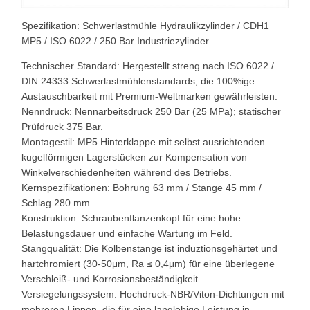
Spezifikation: Schwerlastmühle Hydraulikzylinder / CDH1
MP5 / ISO 6022 / 250 Bar Industriezylinder
Technischer Standard: Hergestellt streng nach ISO 6022 /
DIN 24333 Schwerlastmühlenstandards, die 100%ige
Austauschbarkeit mit Premium-Weltmarken gewährleisten.
Nenndruck: Nennarbeitsdruck 250 Bar (25 MPa); statischer
Prüfdruck 375 Bar.
Montagestil: MP5 Hinterklappe mit selbst ausrichtenden
kugelförmigen Lagerstücken zur Kompensation von
Winkelverschiedenheiten während des Betriebs.
Kernspezifikationen: Bohrung 63 mm / Stange 45 mm /
Schlag 280 mm.
Konstruktion: Schraubenflanzenkopf für eine hohe
Belastungsdauer und einfache Wartung im Feld.
Stangqualität: Die Kolbenstange ist induztionsgehärtet und
hartchromiert (30-50μm, Ra ≤ 0,4μm) für eine überlegene
Verschleiß- und Korrosionsbeständigkeit.
Versiegelungssystem: Hochdruck-NBR/Viton-Dichtungen mit
mehreren Lippen, die für eine langlebige Leistung in