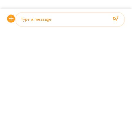
Photo
Video Call
Audio Call