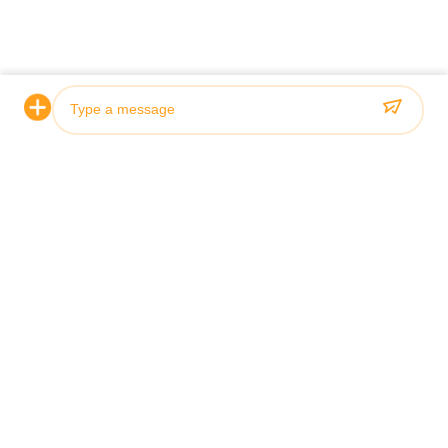
Photo
Video Call
Audio Call