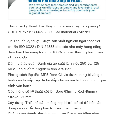
Thông số kỹ thuật: Lục thủy lực loại máy xay hạng nặng /
CDH1 MP5 / ISO 6022 / 250 Bar Industrial Cylinder
Tiêu chuẩn kỹ thuật: Được sản xuất nghiêm ngặt theo tiêu
chuẩn ISO 6022 / DIN 24333 cho các nhà máy hạng nặng,
đảm bảo khả năng trao đổi 100% với các thương hiệu toàn
cầu cao cấp.
Đánh giá áp suất: Đánh giá áp suất làm việc 250 Bar (25
MPa); áp suất thử nghiệm tĩnh 375 Bar.
Phong cách lắp đặt: MP5 Rear Clevis được trang bị vòng bi
hình cầu tự sắp xếp để bù đắp cho sự sai lệch góc trong quá
trình vận hành.
Các thông số kỹ thuật cốt lõi: Bore 63mm / Rod 45mm /
Stroke 280mm.
Xây dựng: Thiết kế đầu miếng kẹp bị trói để có độ bền tác
động cao và dễ dàng bảo trì trên chiến trường.
Chất lượng thanh: thanh píton được làm cứng bằng cảm