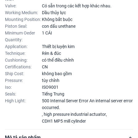
Valve:
Có sẵn trong các kết hợp khác nhau.
Working Medium:
Dầu thủy lực
Mounting Position:
Không bắt buộc
Piston Seal:
con dấu urethane
Minimum Oeder
1 CÁI
Quantity:
Application:
Thiết bị luyện kim
Technique:
Rèn & đúc
Cushioning:
có thể điều chỉnh
Certifications:
CN
Ship Cost:
không bao gồm
Pressure:
tùy chỉnh
Iso:
ISO9001
Seals:
Tiếng Trung
High Light:
500 Internal Server Error An internal server error
occurred.
,
high pressure industrial actuator
,
CDH1 MP5 mill cylinder
Mô tả sản phẩm