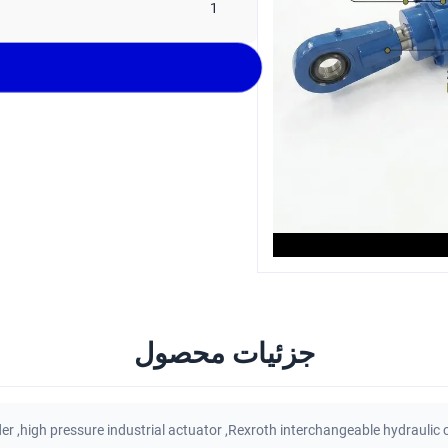
1
جزئیات محصول
der
,
high pressure industrial actuator
,
Rexroth interchangeable hydraulic c