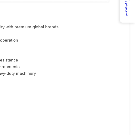
سرویس آنلاین
ity with premium global brands.
operation.
esistance.
vironments.
eavy-duty machinery.