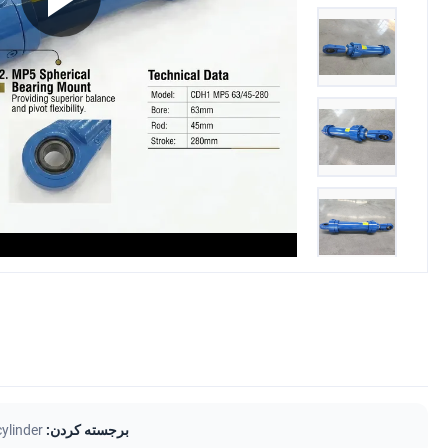
برجسته کردن:
ylinder