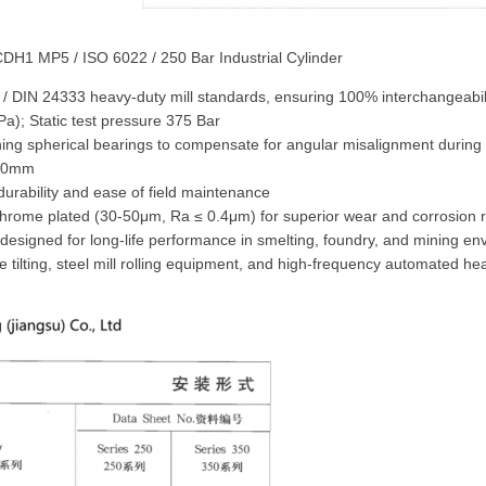
 CDH1 MP5 / ISO 6022 / 250 Bar Industrial Cylinder
 / DIN 24333 heavy-duty mill standards, ensuring 100% interchangeabil
); Static test pressure 375 Bar.
ning spherical bearings to compensate for angular misalignment during 
80mm.
urability and ease of field maintenance.
chrome plated (30-50μm, Ra ≤ 0.4μm) for superior wear and corrosion r
designed for long-life performance in smelting, foundry, and mining en
ce tilting, steel mill rolling equipment, and high-frequency automated h