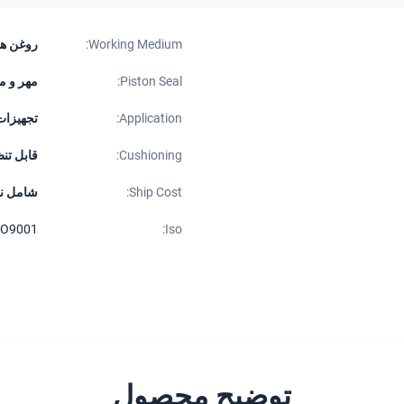
Working Medium:
روغن هی
Piston Seal:
مهر و م
Application:
تجهیزات
Cushioning:
قابل تن
Ship Cost:
شامل ن
SO9001
Iso:
توضیح محصول