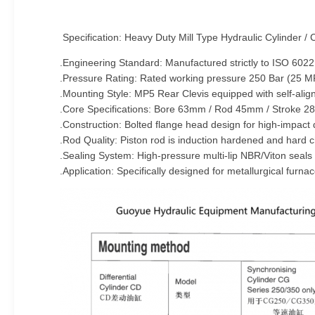
Specification: Heavy Duty Mill Type Hydraulic Cylinder /
Engineering Standard: Manufactured strictly to ISO 6022
Pressure Rating: Rated working pressure 250 Bar (25 MPa
Mounting Style: MP5 Rear Clevis equipped with self-alig
Core Specifications: Bore 63mm / Rod 45mm / Stroke 2
Construction: Bolted flange head design for high-impact d
Rod Quality: Piston rod is induction hardened and hard 
Sealing System: High-pressure multi-lip NBR/Viton seals 
Application: Specifically designed for metallurgical furna