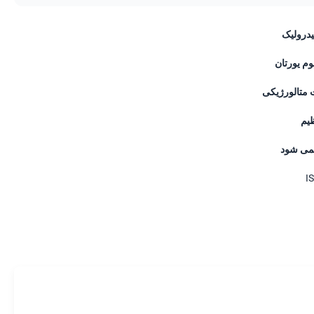
درولیک
وم یورتان
 متالورژیکی
ظیم
می شود
I