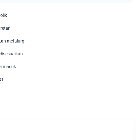
rolik
uretan
tan metalurgi
disesuaikan
termasuk
01