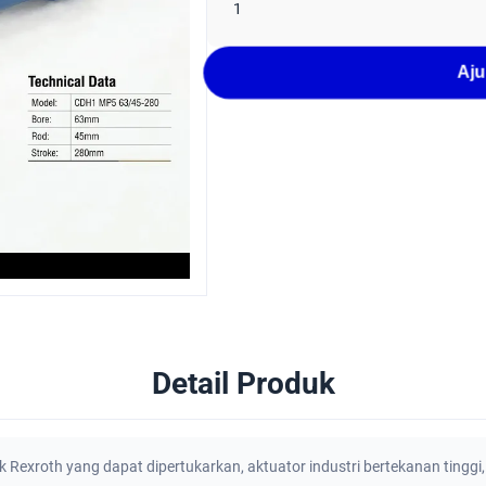
1
Aju
Detail Produk
lik Rexroth yang dapat dipertukarkan
,
aktuator industri bertekanan tinggi