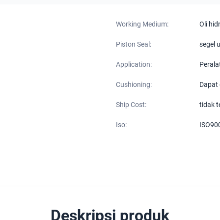
Working Medium:
Oli hid
Piston Seal:
segel 
Application:
Perala
Cushioning:
Dapat 
Ship Cost:
tidak 
Iso:
ISO90
Deskripsi produk