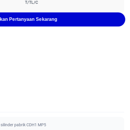
T/TL/C
kan Pertanyaan Sekarang
,
silinder pabrik CDH1 MP5