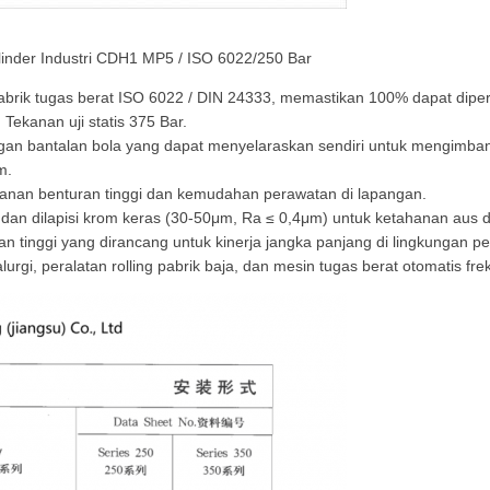
 Silinder Industri CDH1 MP5 / ISO 6022/250 Bar
 pabrik tugas berat ISO 6022 / DIN 24333, memastikan 100% dapat dip
Tekanan uji statis 375 Bar.
an bantalan bola yang dapat menyelaraskan sendiri untuk mengimbang
m.
ahanan benturan tinggi dan kemudahan perawatan di lapangan.
i dan dilapisi krom keras (30-50μm, Ra ≤ 0,4μm) untuk ketahanan aus 
nan tinggi yang dirancang untuk kinerja jangka panjang di lingkungan
rgi, peralatan rolling pabrik baja, dan mesin tugas berat otomatis frek