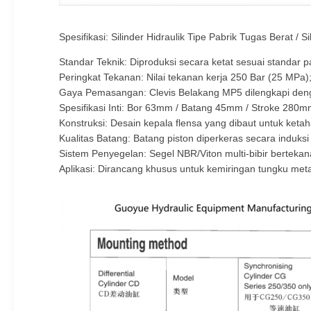
Spesifikasi: Silinder Hidraulik Tipe Pabrik Tugas Berat /
Standar Teknik: Diproduksi secara ketat sesuai standar
Peringkat Tekanan: Nilai tekanan kerja 250 Bar (25 MPa); 
Gaya Pemasangan: Clevis Belakang MP5 dilengkapi deng
Spesifikasi Inti: Bor 63mm / Batang 45mm / Stroke 280m
Konstruksi: Desain kepala flensa yang dibaut untuk ket
Kualitas Batang: Batang piston diperkeras secara induks
Sistem Penyegelan: Segel NBR/Viton multi-bibir berteka
Aplikasi: Dirancang khusus untuk kemiringan tungku metalu