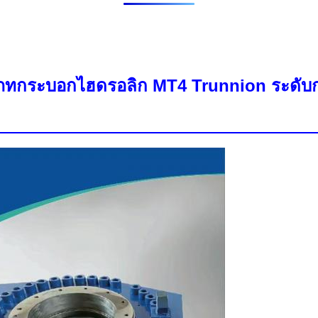
ระเภทกระบอกไฮดรอลิก MT4 Trunnion ระดั