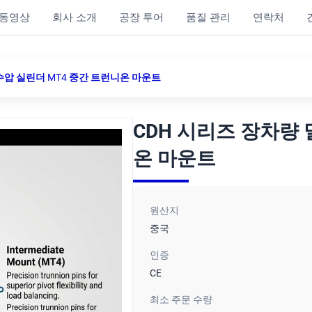
동영상
회사 소개
공장 투어
품질 관리
연락처
수압 실린더 MT4 중간 트런니온 마운트
CDH 시리즈 장차량 
온 마운트
원산지
중국
인증
CE
최소 주문 수량