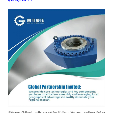
विशिष्टता: सीडीएच1 एमटी4 हाइड्रोलिक सिलेंडर / मिल टाइप ट्रूनियन सिलेंडर