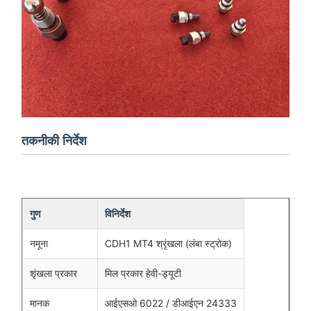
तकनीकी निर्देश
गुण
विनिर्देश
नमूना
CDH1 MT4 श्रृंखला (लंबा स्ट्रोक)
शृंखला प्रकार
मिल प्रकार हेवी-ड्यूटी
मानक
आईएसओ 6022 / डीआईएन 24333