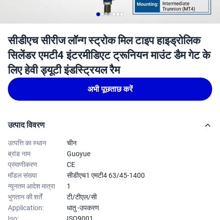
सीडीएच सीरीज लॉन्ग स्ट्रोक मिल टाइप हाइड्रोलिक
सिलेंडर एमटी4 इंटरमीडिएट ट्रूनियन माउंट डैम गेट के
लिए हेवी ड्यूटी इंडस्ट्रियल रैम
अभी पूछताछ करें
उत्पाद विवरण
उत्पत्ति का स्थान
चीन
ब्रांड नाम
Guoyue
प्रमाणीकरण
CE
मॉडल संख्या
सीडीएच1 एमटी4 63/45-1400
न्यूनतम आदेश मात्रा
1
भुगतान की शर्तें
टी/टीएल/सी
Application:
धातु -उपकरण
Iso:
ISO9001