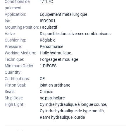
Conditions de
T/TL/C
paiement
Application:
Équipement métallurgique
Iso:
ISO9001
Mounting Position:
Facultatif
Valve:
Disponible dans diverses combinaisons.
Cushioning:
Réglable
Pressure:
Personnalisé
Working Medium:
Huile hydraulique
Technique:
Forgeage et moulage
Minimum Oeder
1 PIÈCES
Quantity:
Certifications:
CE
Piston Seal:
joint en uréthane
Seals:
Chinois
Ship Cost:
ne pas inclure
High Light:
Cylindre hydraulique à longue course
,
Cylindre hydraulique de type moulin
,
Rame hydraulique lourde