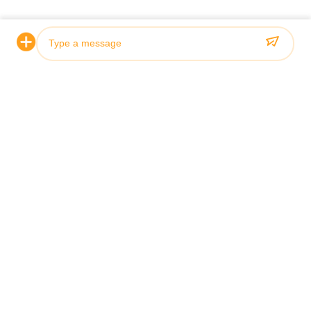
упакован для транспортировки?
деревянную упаков
Каков срок поставки этого
Срок поставки этог
гидравлического цилиндра?
цилиндра составля
Какие условия оплаты
Принятыми услови
принимаются за этот
гидравлического ц
гидравлический цилиндр?
L/C.
Photo
Video Call
Audio Call