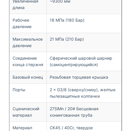
Увеличенная
~9300 мм
длина
Рабочее
18 МПа (180 Бар)
давление
Максимальное
21 МПа (210 Бар)
давление
Соединение
Сферический шаровой шарнир
конца стержня
(самоцентрирующийся)
Базовый конец
Резьбовая торцевая крышка
Порты
2 × G3/8 (сверху/снизу), желтые
пылезащитные колпачки
Сценический
27SiMn / 20# Бесшовная
материал
хонингованная труба
Материал
CK45 / 40Cr, твердое