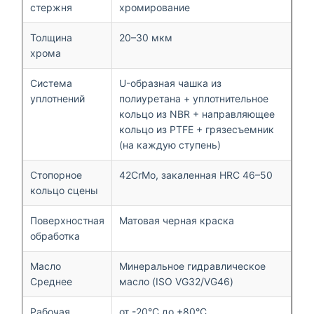
стержня
хромирование
Толщина
20–30 мкм
хрома
Система
U-образная чашка из
уплотнений
полиуретана + уплотнительное
кольцо из NBR + направляющее
кольцо из PTFE + грязесъемник
(на каждую ступень)
Стопорное
42CrMo, закаленная HRC 46–50
кольцо сцены
Поверхностная
Матовая черная краска
обработка
Масло
Минеральное гидравлическое
Среднее
масло (ISO VG32/VG46)
Рабочая
от -20°С до +80°С