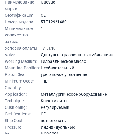
Наименование
Guoyue
марки
Сертификация
CE
Номер модели
5ТГ-129*1480
Минимальное
1
количество
заказа
Условия оплаты
Т/ТЛ/К
Valve:
Доступен в различных комбинациях.
Working Medium:
Гидравлическое масло
Mounting Position:
Необязательный
Piston Seal:
уретановое уплотнение
Minimum Oeder
1 шт.
Quantity:
Application:
Металлургическое оборудование
Technique:
Ковка и литье
Cushioning:
Регулируемый
Certifications:
CE
Ship Cost:
не включать
Pressure:
Индивидуальные
Iso:
ИСО9001