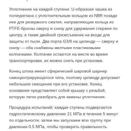
Уплотнение на каждой ступени: U-образная чашка из
полиуретана с уплотнительным кольцом из NBR позади
нее для резервного сжатия, направляющие кольца из
PTFE-бронзы сверху и снизу для удержания стержня по
центру, а также двойной грязесъемник на входе для
защиты от пыли. Два порта G3/8 на цилиндр — сверху и
снизу — оба снабжены желтыми пластиковыми
колпачками. Колпачки остаются на месте во время
транспортировки, их можно снять при установке.
Конец штока имеет сферический шаровой шарнир
самоцентрирующегося типа, поэтому цилиндр допускает
небольшое смещение при его установке. Конец
основания представляет собой крышку с резьбой,
которую легко разобрать для замены уплотнения.
Процедура испытаний: каждая ступень подвергается
гидростатическому давлению 21 МПа в течение 5 минут
по отдельности, затем мы запускаем всю группу при
давлении 0,5 МПа, чтобы проверить правильность