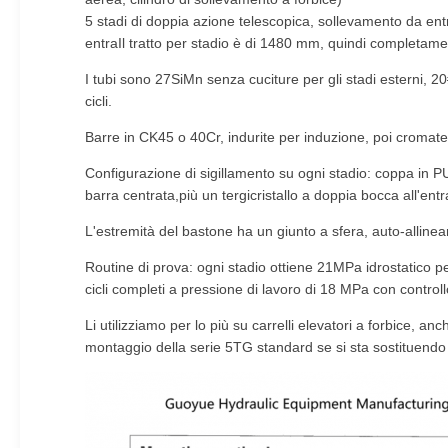
5 stadi di doppia azione telescopica, sollevamento da ent
entraIl tratto per stadio è di 1480 mm, quindi completam
I tubi sono 27SiMn senza cuciture per gli stadi esterni, 20
cicli.
Barre in CK45 o 40Cr, indurite per induzione, poi croma
Configurazione di sigillamento su ogni stadio: coppa in P
barra centrata,più un tergicristallo a doppia bocca all'entr
L'estremità del bastone ha un giunto a sfera, auto-alline
Routine di prova: ogni stadio ottiene 21MPa idrostatico pe
cicli completi a pressione di lavoro di 18 MPa con controllo
Li utilizziamo per lo più su carrelli elevatori a forbice, anc
montaggio della serie 5TG standard se si sta sostituendo u