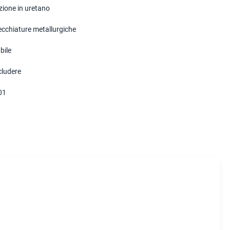
zione in uretano
cchiature metallurgiche
bile
cludere
01