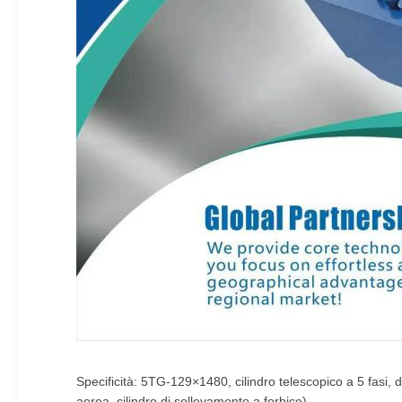
Specificità: 5TG-129×1480, cilindro telescopico a 5 fasi, do
aerea, cilindro di sollevamento a forbice)