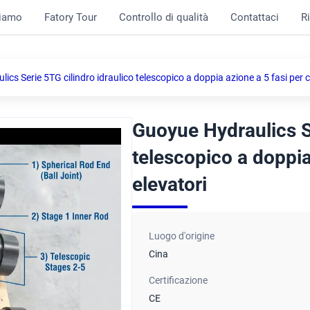
siamo
Fatory Tour
Controllo di qualità
Contattaci
R
cs Serie 5TG cilindro idraulico telescopico a doppia azione a 5 fasi per ca
Guoyue Hydraulics Se
telescopico a doppia 
elevatori
Luogo d'origine
Cina
Certificazione
CE