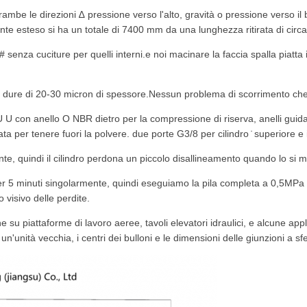
rambe le direzioni ∆ pressione verso l'alto, gravità o pressione verso i
ente esteso si ha un totale di 7400 mm da una lunghezza ritirata di cir
# senza cuciture per quelli interni.e noi macinare la faccia spalla piatta
te dure di 20-30 micron di spessore.Nessun problema di scorrimento ch
U U con anello O NBR dietro per la compressione di riserva, anelli guid
ata per tenere fuori la polvere. due porte G3/8 per cilindro ̇ superiore e i
ante, quindi il cilindro perdona un piccolo disallineamento quando lo si
r 5 minuti singolarmente, quindi eseguiamo la pila completa a 0,5MPa pe
 visivo delle perdite.
he su piattaforme di lavoro aeree, tavoli elevatori idraulici, e alcune appl
n'unità vecchia, i centri dei bulloni e le dimensioni delle giunzioni a s