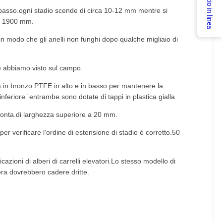
Servizio in linea
l basso.ogni stadio scende di circa 10-12 mm mentre si
ca 1900 mm.
 in modo che gli anelli non funghi dopo qualche migliaio di
e abbiamo visto sul campo.
a in bronzo PTFE in alto e in basso per mantenere la
nferiore ̇ entrambe sono dotate di tappi in plastica gialla.
 monta.di larghezza superiore a 20 mm.
r verificare l'ordine di estensione di stadio è corretto.50
icazioni di alberi di carrelli elevatori.Lo stesso modello di
fera dovrebbero cadere dritte.