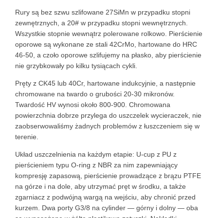
Rury są bez szwu szlifowane 27SiMn w przypadku stopni
zewnętrznych, a 20# w przypadku stopni wewnętrznych.
Wszystkie stopnie wewnątrz polerowane rolkowo. Pierścienie
oporowe są wykonane ze stali 42CrMo, hartowane do HRC
46-50, a czoło oporowe szlifujemy na płasko, aby pierścienie
nie grzybkowały po kilku tysiącach cykli.
Pręty z CK45 lub 40Cr, hartowane indukcyjnie, a następnie
chromowane na twardo o grubości 20-30 mikronów.
Twardość HV wynosi około 800-900. Chromowana
powierzchnia dobrze przylega do uszczelek wycieraczek, nie
zaobserwowaliśmy żadnych problemów z łuszczeniem się w
terenie.
Układ uszczelnienia na każdym etapie: U-cup z PU z
pierścieniem typu O-ring z NBR za nim zapewniający
kompresję zapasową, pierścienie prowadzące z brązu PTFE
na górze i na dole, aby utrzymać pręt w środku, a także
zgarniacz z podwójną wargą na wejściu, aby chronić przed
kurzem. Dwa porty G3/8 na cylinder — górny i dolny — oba