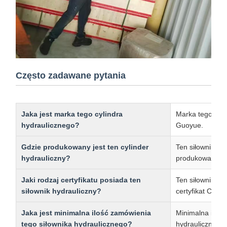
Często zadawane pytania
Jaka jest marka tego cylindra
Marka tego cyli
hydraulicznego?
Guoyue.
Gdzie produkowany jest ten cylinder
Ten siłownik hyd
hydrauliczny?
produkowany w
Jaki rodzaj certyfikatu posiada ten
Ten siłownik hy
siłownik hydrauliczny?
certyfikat CE.
Jaka jest minimalna ilość zamówienia
Minimalna ilość
tego siłownika hydraulicznego?
hydraulicznego 