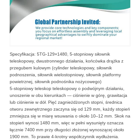
Specyfikacja: 5TG-129×1480, 5-stopniowy siłownik
teleskopowy, dwustronnego działania, końcówka drążka z
przegubem kulowym (cylinder teleskopowy, siłownik
podnoszenia, siłownik wielostopniowy, siłownik platformy
powietrznej, siłownik podnośnika nożycowego)
5-stopniowy teleskop teleskopowy o podwójnym działaniu,
unoszenie w obu kierunkach — ciśnienie w górę, grawitacja
lub ciśnienie w dół. Pięć zagnieżdżonych stopni, średnica
otworu zewnętrznego zaczyna się od 129 mm, każdy stopień
zmniejsza się w miarę wsuwania o około 10–12 mm. Skok na
stopień wynosi 1480 mm, więc w pełni wysunięty oznacza
łącznie 7400 mm przy długości złożonej wynoszącej około
1900 mm. To prawie 4-krotny współczynnik wydłużenia.