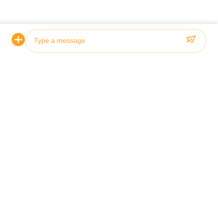
Znaków
Cylinder hydrauliczny
silnik hydrauliczny teleskopiczny
cylindry na zamówienie
Photo
Video Call
Może Ci się spodobać
Audio Call