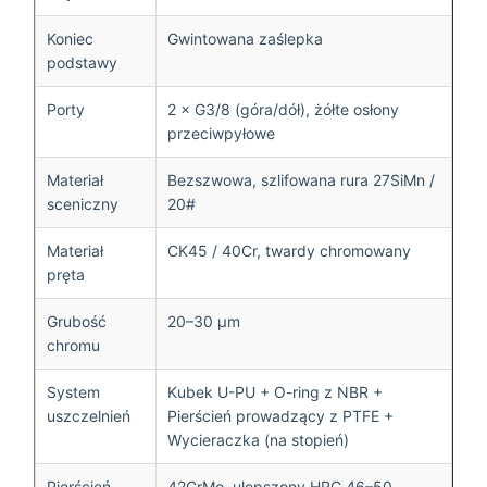
Koniec
Gwintowana zaślepka
podstawy
Porty
2 × G3/8 (góra/dół), żółte osłony
przeciwpyłowe
Materiał
Bezszwowa, szlifowana rura 27SiMn /
sceniczny
20#
Materiał
CK45 / 40Cr, twardy chromowany
pręta
Grubość
20–30 μm
chromu
System
Kubek U-PU + O-ring z NBR +
uszczelnień
Pierścień prowadzący z PTFE +
Wycieraczka (na stopień)
Pierścień
42CrMo, ulepszony HRC 46–50