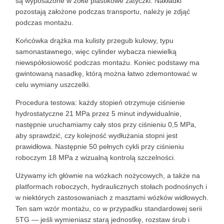
są wyposażone w żółte plastikowe zatyczki. Nakładki
pozostają założone podczas transportu, należy je zdjąć
podczas montażu.
Końcówka drążka ma kulisty przegub kulowy, typu
samonastawnego, więc cylinder wybacza niewielką
niewspółosiowość podczas montażu. Koniec podstawy ma
gwintowaną nasadkę, którą można łatwo zdemontować w
celu wymiany uszczelki.
Procedura testowa: każdy stopień otrzymuje ciśnienie
hydrostatyczne 21 MPa przez 5 minut indywidualnie,
następnie uruchamiamy cały stos przy ciśnieniu 0,5 MPa,
aby sprawdzić, czy kolejność wydłużania stopni jest
prawidłowa. Następnie 50 pełnych cykli przy ciśnieniu
roboczym 18 MPa z wizualną kontrolą szczelności.
Używamy ich głównie na wózkach nożycowych, a także na
platformach roboczych, hydraulicznych stołach podnośnych i
w niektórych zastosowaniach z masztami wózków widłowych.
Ten sam wzór montażu, co w przypadku standardowej serii
5TG — jeśli wymieniasz starą jednostkę, rozstaw śrub i