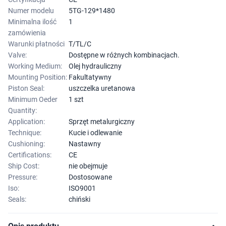
Numer modelu
5TG-129*1480
Minimalna ilość
1
zamówienia
Warunki płatności
T/TL/C
Valve:
Dostępne w różnych kombinacjach.
Working Medium:
Olej hydrauliczny
Mounting Position:
Fakultatywny
Piston Seal:
uszczelka uretanowa
Minimum Oeder
1 szt
Quantity:
Application:
Sprzęt metalurgiczny
Technique:
Kucie i odlewanie
Cushioning:
Nastawny
Certifications:
CE
Ship Cost:
nie obejmuje
Pressure:
Dostosowane
Iso:
ISO9001
Seals:
chiński