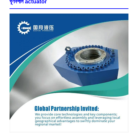
ঘূর্ণনশীল actuator