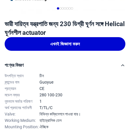
ভারী দায়িত্ব যন্ত্রপাতি জন্য 230 ডিগ্রী ঘূর্ণন সঙ্গে Helical
ঘূর্ণনশীল actuator
এখনই জিজ্ঞাসা করুন
পণ্যের বিবরণ
উৎপত্তি স্থান
চীন
ব্র্যান্ডের নাম
Guoyue
প্রত্যয়ন
CE
মডেল নম্বর
280 100-230
ন্যূনতম অর্ডার পরিমাণ
1
অর্থ প্রদানের শর্তাবলী
T/TL/C
Valve:
বিভিন্ন কম্বিনেশনে পাওয়া যায়।
Working Medium:
হাইড্রোলিক তেল
Mounting Position:
ঐচ্ছিক