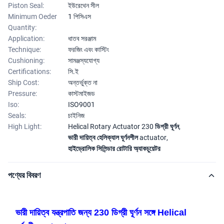
Piston Seal:
ইউরেথেন সীল
Minimum Oeder
1 পিসিএস
Quantity:
Application:
ধাতব সরঞ্জাম
Technique:
ফরজিং এবং কাস্টিং
Cushioning:
সামঞ্জস্যযোগ্য
Certifications:
সি.ই
Ship Cost:
অন্তর্ভুক্ত না
Pressure:
কাস্টমাইজড
Iso:
ISO9001
Seals:
চাইনিজ
High Light:
Helical Rotary Actuator 230 ডিগ্রী ঘূর্ণন
,
ভারী দায়িত্ব হেলিক্যাল ঘূর্ণনশীল actuator
,
হাইড্রোলিক সিলিন্ডার রোটারি অ্যাকচুয়েটর
পণ্যের বিবরণ
ভারী দায়িত্ব যন্ত্রপাতি জন্য 230 ডিগ্রী ঘূর্ণন সঙ্গে Helical