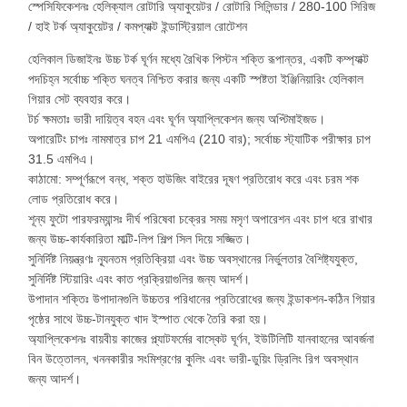
স্পেসিফিকেশনঃ হেলিক্যাল রোটারি অ্যাকুয়েটর / রোটারি সিলিন্ডার / 280-100 সিরিজ
/ হাই টর্ক অ্যাকুয়েটর / কমপ্যাক্ট ইন্ডাস্ট্রিয়াল রোটেশন
হেলিকাল ডিজাইনঃ উচ্চ টর্ক ঘূর্ণন মধ্যে রৈখিক পিস্টন শক্তি রূপান্তর, একটি কম্প্যাক্ট
পদচিহ্ন সর্বোচ্চ শক্তি ঘনত্ব নিশ্চিত করার জন্য একটি স্পষ্টতা ইঞ্জিনিয়ারিং হেলিকাল
গিয়ার সেট ব্যবহার করে।
টর্চ ক্ষমতাঃ ভারী দায়িত্ব বহন এবং ঘূর্ণন অ্যাপ্লিকেশন জন্য অপ্টিমাইজড।
অপারেটিং চাপঃ নামমাত্র চাপ 21 এমপিএ (210 বার); সর্বোচ্চ স্ট্যাটিক পরীক্ষার চাপ
31.5 এমপিএ।
কাঠামো: সম্পূর্ণরূপে বন্ধ, শক্ত হাউজিং বাইরের দূষণ প্রতিরোধ করে এবং চরম শক
লোড প্রতিরোধ করে।
শূন্য ফুটো পারফরম্যান্সঃ দীর্ঘ পরিষেবা চক্রের সময় মসৃণ অপারেশন এবং চাপ ধরে রাখার
জন্য উচ্চ-কার্যকারিতা মাল্টি-লিপ শিল্প সিল দিয়ে সজ্জিত।
সুনির্দিষ্ট নিয়ন্ত্রণঃ ন্যূনতম প্রতিক্রিয়া এবং উচ্চ অবস্থানের নির্ভুলতার বৈশিষ্ট্যযুক্ত,
সুনির্দিষ্ট স্টিয়ারিং এবং কাত প্রক্রিয়াগুলির জন্য আদর্শ।
উপাদান শক্তিঃ উপাদানগুলি উচ্চতর পরিধানের প্রতিরোধের জন্য ইন্ডাকশন-কঠিন গিয়ার
পৃষ্ঠের সাথে উচ্চ-টানযুক্ত খাদ ইস্পাত থেকে তৈরি করা হয়।
অ্যাপ্লিকেশনঃ বায়বীয় কাজের প্ল্যাটফর্মের বাস্কেট ঘূর্ণন, ইউটিলিটি যানবাহনের আবর্জনা
বিন উত্তোলন, খননকারীর সংমিশ্রণের কুলিং এবং ভারী-ডুয়িং ড্রিলিং রিগ অবস্থান
জন্য আদর্শ।