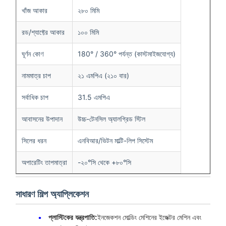
খাঁজ আকার
২৮০ মিমি
রড/শ্যাফ্টের আকার
১০০ মিমি
ঘূর্ণন কোণ
180° / 360° পর্যন্ত (কাস্টমাইজযোগ্য)
নামমাত্র চাপ
২১ এমপিএ (২১০ বার)
সর্বাধিক চাপ
31.5 এমপিএ
আবাসনের উপাদান
উচ্চ-টেনসিল অ্যালগ্রিড স্টিল
সিলের ধরন
এনবিআর/ভিটন মাল্টি-লিপ সিস্টেম
অপারেটিং তাপমাত্রা
-২০°সি থেকে +৮০°সি
সাধারণ শিল্প অ্যাপ্লিকেশন
প্লাস্টিকের যন্ত্রপাতি:
ইনজেকশন মোল্ডিং মেশিনের ইজেক্টর মেশিন এবং