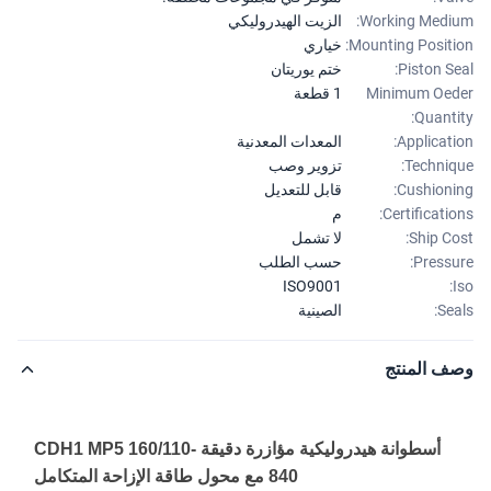
Working Medi
الزيت الهيدروليكي
Mounting Positi
خياري
Piston Se
ختم يوريتان
Minimum Oe
1 قطعة
Quanti
Applicati
المعدات المعدنية
Techniq
تزوير وصب
Cushioni
قابل للتعديل
Certificatio
م
Ship Co
لا تشمل
Pressu
حسب الطلب
ISO9001
Sea
الصينية
ف المنتج
أسطوانة هيدروليكية مؤازرة دقيقة CDH1 MP5 160/110-
840 مع محول طاقة الإزاحة المتكامل