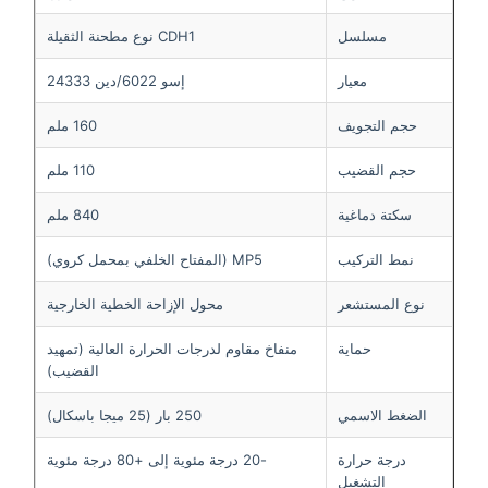
مسلسل
CDH1 نوع مطحنة الثقيلة
معيار
إسو 6022/دين 24333
حجم التجويف
160 ملم
حجم القضيب
110 ملم
سكتة دماغية
840 ملم
نمط التركيب
MP5 (المفتاح الخلفي بمحمل كروي)
نوع المستشعر
محول الإزاحة الخطية الخارجية
حماية
منفاخ مقاوم لدرجات الحرارة العالية (تمهيد
القضيب)
الضغط الاسمي
250 بار (25 ميجا باسكال)
درجة حرارة
-20 درجة مئوية إلى +80 درجة مئوية
التشغيل