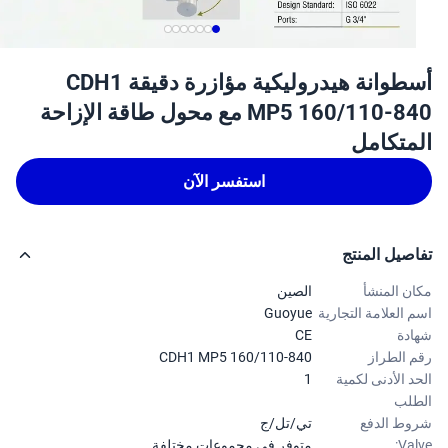
أسطوانة هيدروليكية مؤازرة دقيقة CDH1
MP5 160/110-840 مع محول طاقة الإزاحة
متكامل
استفسر الآن
صيل المنتج
ن المنشأ
الصين
 العلامة التجارية
Guoyue
دة
CE
 الطراز
CDH1 MP5 160/110-840
د الأدنى لكمية
1
لب
ط الدفع
تي/تل/ج
Val
متوفر في مجموعات مختلفة.