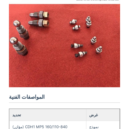
المواصفات الفنية
غرض
تحديد
نموذج
CDH1 MP5 160/110-840 (مؤازر)