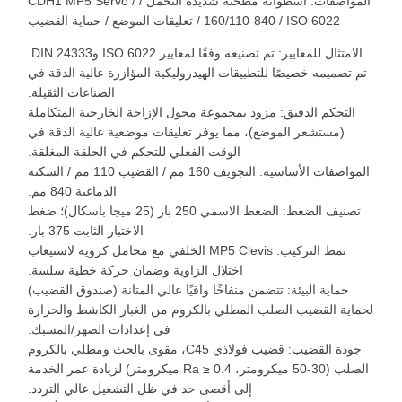
المواصفات: أسطوانة مطحنة شديدة التحمل / CDH1 MP5 Servo /
160/110-840 / ISO 6022 / تعليقات الموضع / حماية القضيب
الامتثال للمعايير: تم تصنيعه وفقًا لمعايير ISO 6022 وDIN 24333.
تم تصميمه خصيصًا للتطبيقات الهيدروليكية المؤازرة عالية الدقة في
الصناعات الثقيلة.
التحكم الدقيق: مزود بمجموعة محول الإزاحة الخارجية المتكاملة
(مستشعر الموضع)، مما يوفر تعليقات موضعية عالية الدقة في
الوقت الفعلي للتحكم في الحلقة المغلقة.
المواصفات الأساسية: التجويف 160 مم / القضيب 110 مم / السكتة
الدماغية 840 مم.
تصنيف الضغط: الضغط الاسمي 250 بار (25 ميجا باسكال)؛ ضغط
الاختبار الثابت 375 بار.
نمط التركيب: MP5 Clevis الخلفي مع محامل كروية لاستيعاب
اختلال الزاوية وضمان حركة خطية سلسة.
حماية البيئة: تتضمن منفاخًا واقيًا عالي المتانة (صندوق القضيب)
لحماية القضيب الصلب المطلي بالكروم من الغبار الكاشط والحرارة
في إعدادات الصهر/المسبك.
جودة القضيب: قضيب فولاذي C45، مقوى بالحث ومطلي بالكروم
الصلب (30-50 ميكرومتر، Ra ≥ 0.4 ميكرومتر) لزيادة عمر الخدمة
إلى أقصى حد في ظل التشغيل عالي التردد.