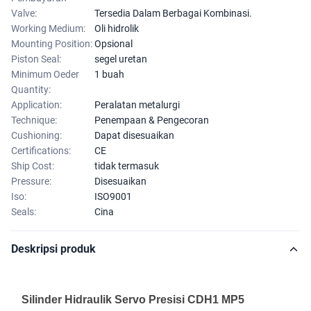
Valve:
Tersedia Dalam Berbagai Kombinasi.
Working Medium:
Oli hidrolik
Mounting Position:
Opsional
Piston Seal:
segel uretan
Minimum Oeder
1 buah
Quantity:
Application:
Peralatan metalurgi
Technique:
Penempaan & Pengecoran
Cushioning:
Dapat disesuaikan
Certifications:
CE
Ship Cost:
tidak termasuk
Pressure:
Disesuaikan
Iso:
ISO9001
Seals:
Cina
Deskripsi produk
Silinder Hidraulik Servo Presisi CDH1 MP5