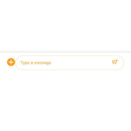
Sertifikasi & Kualitas
Silinder hidrolik kami memenuhi standar kualitas yang ketat
dan disertifikasi oleh lembaga klasifikasi terkemuka termasuk
ABS, Lloyds, dan SGS.
Photo
Video Call
Audio Call