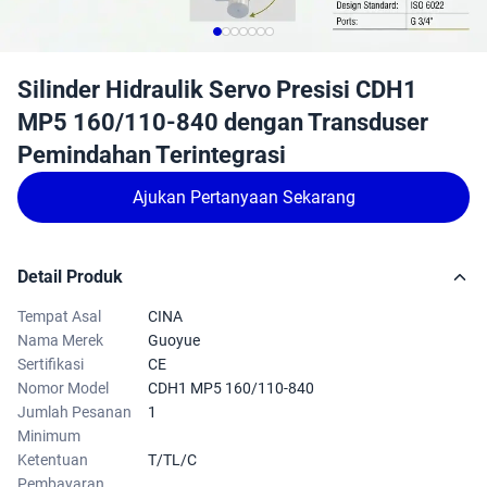
Silinder Hidraulik Servo Presisi CDH1
MP5 160/110-840 dengan Transduser
Pemindahan Terintegrasi
Ajukan Pertanyaan Sekarang
Detail Produk
Tempat Asal
CINA
Nama Merek
Guoyue
Sertifikasi
CE
Nomor Model
CDH1 MP5 160/110-840
Jumlah Pesanan
1
Minimum
Ketentuan
T/TL/C
Pembayaran