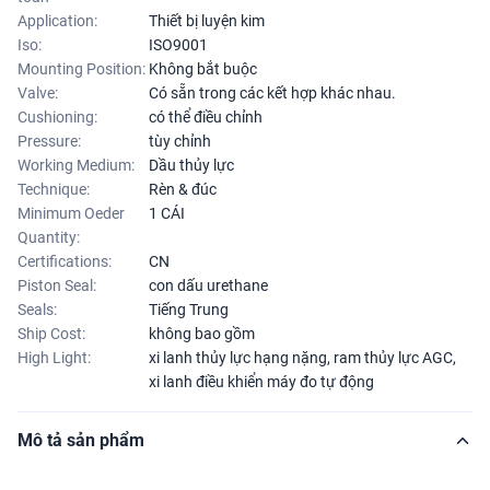
Application:
Thiết bị luyện kim
Iso:
ISO9001
Mounting Position:
Không bắt buộc
Valve:
Có sẵn trong các kết hợp khác nhau.
Cushioning:
có thể điều chỉnh
Pressure:
tùy chỉnh
Working Medium:
Dầu thủy lực
Technique:
Rèn & đúc
Minimum Oeder
1 CÁI
Quantity:
Certifications:
CN
Piston Seal:
con dấu urethane
Seals:
Tiếng Trung
Ship Cost:
không bao gồm
High Light:
xi lanh thủy lực hạng nặng
,
ram thủy lực AGC
,
xi lanh điều khiển máy đo tự động
Mô tả sản phẩm