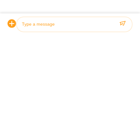
Xem chi tiết
Contact Our Experts
Photo
Video Call
Audio Call
*
*