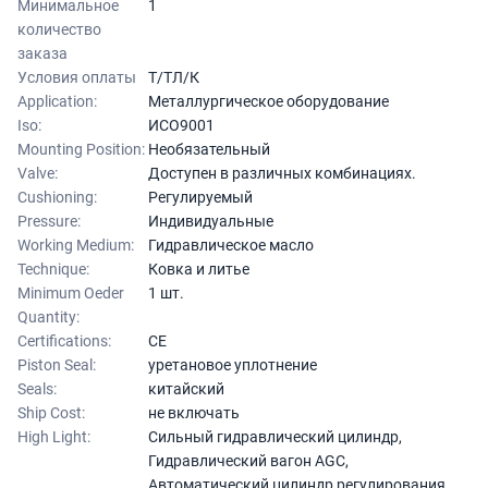
Минимальное
1
количество
заказа
Условия оплаты
Т/ТЛ/К
Application:
Металлургическое оборудование
Iso:
ИСО9001
Mounting Position:
Необязательный
Valve:
Доступен в различных комбинациях.
Cushioning:
Регулируемый
Pressure:
Индивидуальные
Working Medium:
Гидравлическое масло
Technique:
Ковка и литье
Minimum Oeder
1 шт.
Quantity:
Certifications:
CE
Piston Seal:
уретановое уплотнение
Seals:
китайский
Ship Cost:
не включать
High Light:
Сильный гидравлический цилиндр
,
Гидравлический вагон AGC
,
Автоматический цилиндр регулирования