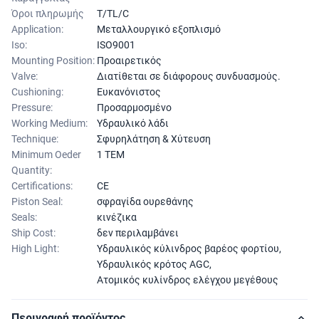
Όροι πληρωμής
T/TL/C
Application:
Μεταλλουργικό εξοπλισμό
Iso:
ISO9001
Mounting Position:
Προαιρετικός
Valve:
Διατίθεται σε διάφορους συνδυασμούς.
Cushioning:
Ευκανόνιστος
Pressure:
Προσαρμοσμένο
Working Medium:
Υδραυλικό λάδι
Technique:
Σφυρηλάτηση & Χύτευση
Minimum Oeder
1 ΤΕΜ
Quantity:
Certifications:
CE
Piston Seal:
σφραγίδα ουρεθάνης
Seals:
κινέζικα
Ship Cost:
δεν περιλαμβάνει
High Light:
Υδραυλικός κύλινδρος βαρέος φορτίου
,
Υδραυλικός κρότος AGC
,
Ατομικός κυλίνδρος ελέγχου μεγέθους
Περιγραφή προϊόντος