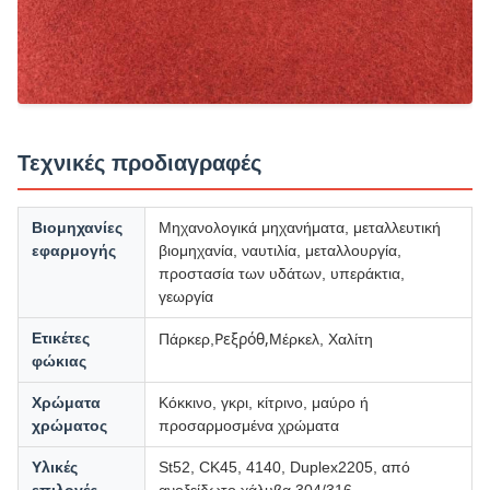
Τεχνικές προδιαγραφές
Βιομηχανίες
Μηχανολογικά μηχανήματα, μεταλλευτική
εφαρμογής
βιομηχανία, ναυτιλία, μεταλλουργία,
προστασία των υδάτων, υπεράκτια,
γεωργία
Ρεξρόθ,
Ετικέτες
Πάρκερ,
Μέρκελ, Χαλίτη
φώκιας
Χρώματα
Κόκκινο, γκρι, κίτρινο, μαύρο ή
χρώματος
προσαρμοσμένα χρώματα
Υλικές
St52, CK45, 4140, Duplex2205, από
επιλογές
ανοξείδωτο χάλυβα 304/316