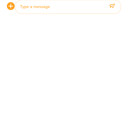
OEM Double Shield TBM Telescopic
เครื่องป้อง
Hydraulic Cylinder สําหรับเครื่องเจาะอุโมงค์
รศน์สําหรับเค
ดูรายละเอียด
Photo
Video Call
Contact Our Experts
Audio Call
*