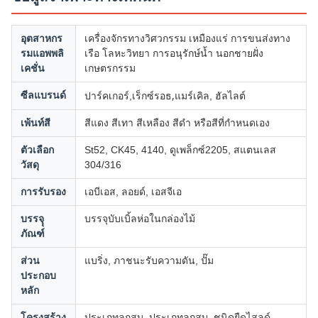
อุตสาหกร
เครื่องจักรทางวิศวกรรม เหมืองแร่ การขนส่งทาง
รมแอพพลิ
เรือ โลหะวิทยา การอนุรักษ์น้ำ นอกชายฝั่ง
เคชั่น
เกษตรกรรม
เร็กซ์รอธ,
ซีลแบรนด์
ปาร์คเกอร์,
แมร์เคิล, ฮัลไลต์
เพ้นท์สี
สีแดง สีเทา สีเหลือง สีดำ หรือสีที่กำหนดเอง
ตัวเลือก
St52, CK45, 4140, ดูเพล็กซ์2205, สแตนเลส
วัสดุ
304/316
การรับรอง
เอบีเอส, ลอยด์, เอสจีเอ
บรรจุุ
บรรจุบับเบิ้ลห่อในกล่องไม้
ภัณฑ์
ส่วน
แบริ่ง, ภาชนะรับความดัน, ปั๊ม
ประกอบ
หลัก
โครงสร้าง
ประเภทลูกสูบ, ประเภทลูกสูบ, ชนิดยืดไสลด์