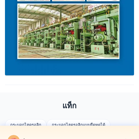
แท็ก
กระบอกไฮดรอลิก
กระบอกไฮดรอลิกแบบยืดหดได้
ซิลินเดอร์ตามสั่ง