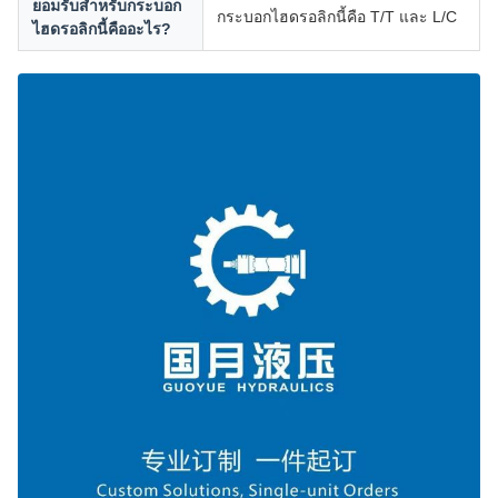
ยอมรับสำหรับกระบอก
กระบอกไฮดรอลิกนี้คือ T/T และ L/C
ไฮดรอลิกนี้คืออะไร?