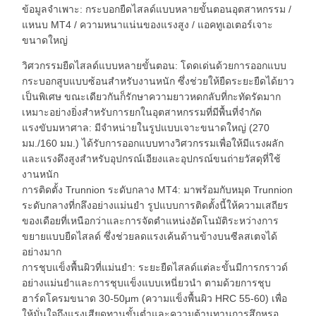
ข้อมูลจำเพาะ: กระบอกยืดไสลด์แบบหลายขั้นตอนอุตสาหกรรม /
แหนบ MT4 / ความหนาแน่นของแรงสูง / แอคทูเอเตอร์เจาะ
ขนาดใหญ่
วิศวกรรมยืดไสลด์แบบหลายขั้นตอน: โดดเด่นด้วยการออกแบบ
กระบอกสูบแบบซ้อนสำหรับงานหนัก ซึ่งช่วยให้ยืดระยะยืดได้ยาว
เป็นพิเศษ ขณะเดียวกันก็รักษาความยาวหดกลับที่กะทัดรัดมาก
เหมาะอย่างยิ่งสำหรับการยกในอุตสาหกรรมที่มีพื้นที่จำกัด
แรงขับมหาศาล: มีจำหน่ายในรูปแบบเจาะขนาดใหญ่ (270
มม./160 มม.) ได้รับการออกแบบทางวิศวกรรมเพื่อให้มีแรงผลัก
และแรงดึงสูงสำหรับอุปกรณ์เอียงและอุปกรณ์ขนถ่ายวัสดุที่ใช้
งานหนัก
การติดตั้ง Trunnion ระดับกลาง MT4: มาพร้อมกับหมุด Trunnion
ระดับกลางที่กลึงอย่างแม่นยำ รูปแบบการติดตั้งนี้ให้ความเสถียร
ของเดือยที่เหนือกว่าและการจัดตำแหน่งอัตโนมัติระหว่างการ
ขยายแบบยืดไสลด์ ซึ่งช่วยลดแรงเค้นด้านข้างบนซีลสเตจได้
อย่างมาก
การชุบแข็งพื้นผิวที่แม่นยำ: ระยะยืดไสลด์แต่ละขั้นมีการกราวด์
อย่างแม่นยำและการชุบแข็งแบบเหนี่ยวนำ ตามด้วยการชุบ
ฮาร์ดโครมขนาด 30-50μm (ความแข็งพื้นผิว HRC 55-60) เพื่อ
ให้มั่นใจถึงแรงเสียดทานขั้นต่ำและความต้านทานการสึกหรอ