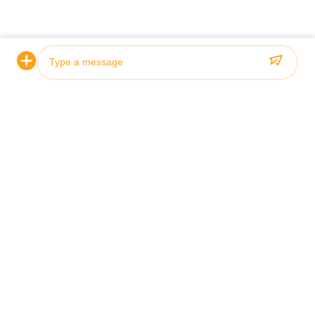
กระบอกไฮดรอลิครุ่นนี้ราคาเท่าไหร่คะ?
ช่วงราคาสำหรับกระบ
250 ถึง 500 เหรียญ
กระบอกไฮดรอลิกนี้บรรจุเพื่อการขนส่ง
กระบอกไฮดรอลิกนี้
อย่างไร?
กระบอกไฮดรอลิกนี้จัดส่งได้เมื่อใด?
ระยะเวลาจัดส่งสำห
วัน
Photo
เงื่อนไขการชำระเงินที่ยอมรับสำหรับกระ
เงื่อนไขการชำระเง
บอกไฮดรอลิกนี้คืออะไร?
ดรอลิกนี้คือ T/T แล
Video Call
Audio Call