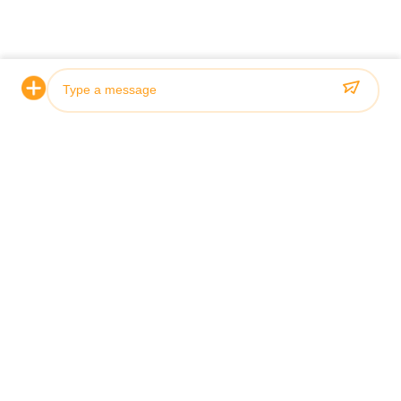
hydraulique?
Quel est le prix de ce cylindre
Le prix de ce cy
hydraulique?
compris entre 25
Comment ce cylindre hydraulique est-il
Ce cylindre hyd
emballé pour l'expédition?
un emballage en
Quel est le délai de livraison pour ce
Le délai de livra
cylindre hydraulique?
hydraulique est 
Photo
Quelles sont les conditions de paiement
Les conditions 
acceptées pour ce cylindre hydraulique?
cette bouteille h
Video Call
Audio Call