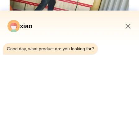
xiao
8:17 AM
Questions fréquemment posées
Good day, what product are you looking for?
Quel est le nom de marque de ce
La marque de ce
cylindre hydraulique?
Guoyue.
Où est fabriqué ce cylindre hydraulique?
Ce cylindre hydr
Chine.
Quel type de certification a ce cylindre
Ce cylindre hydr
hydraulique?
Quelle est la quantité minimale de
La quantité mi
commande pour ce cylindre
cette bouteille h