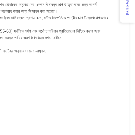
অনলাইন পরিষেবা
্সটেনশন স্ট্রোকের অনুমতি দেয়।স্পেস সীমাবদ্ধ শিল্প উত্তোলনের জন্য আদর্শ.
্তি সরবরাহ করার জন্য ডিজাইন করা হয়েছে।
য়ংক্রিয় সারিবদ্ধতা প্রদান করে, স্টেজ সিলগুলিতে পার্শ্বীয় চাপ উল্লেখযোগ্যভাবে
5-60) সর্বনিম্ন ঘর্ষণ এবং সর্বোচ্চ পরিধান প্রতিরোধের নিশ্চিত করার জন্য.
 করা সমস্ত পর্যায়ে এমনকি বিভিন্ন লোড অধীনে.
যাক্ট পদচিহ্ন অনুপাত সমালোচনামূলক.