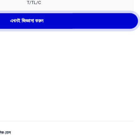
T/TL/C
এখনই জিজ্ঞাসা করুন
লিক তেল