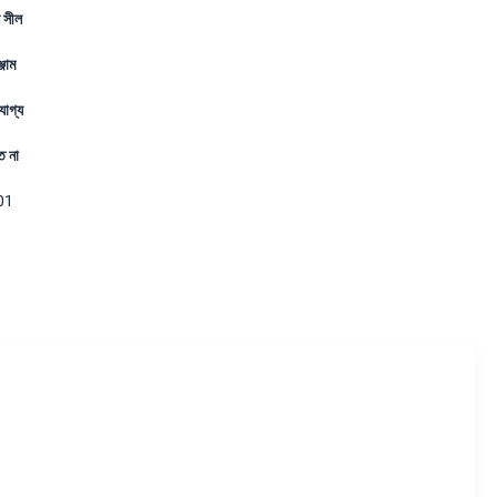
 সীল
জাম
যোগ্য
্ত না
01