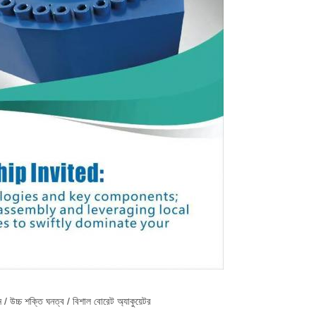
য়ন / উচ্চ শক্তি ঘনত্ব / বিশাল বোরেট অ্যাকুয়েটর