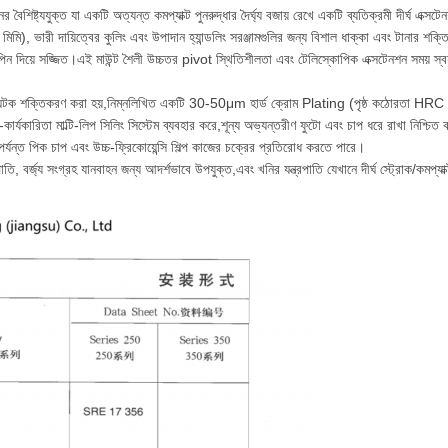
নের বৈশিষ্ট্যযুক্ত যা একটি অত্যন্ত কমপ্যাক্ট পুনরুদ্ধার দৈর্ঘ্য বজায় রেখে একটি ব্যতিক্রমী দীর্ঘ এক
), ভারী দায়িত্বের কুলিং এবং উপাদান হ্যান্ডলিং সরঞ্জামগুলির জন্য বিশাল ধাক্কা এবং টানার শক
রনিওন পিন দিয়ে সজ্জিত।এই মাউন্ট শৈলী উচ্চতর pivot স্থিতিশীলতা এবং টেলিস্কোপিক এক্সটেনশন সময় স্ব
টি এবং অনুঘটক শক্তিকরণ করা হয়,নিম্নলিখিত একটি 30-50μm হার্ড ক্রোম Plating (পৃষ্ঠ কঠোরতা HRC 5
র্যকারিতা মাল্টি-লিপ সিলিং সিস্টেম ব্যবহার করে,শূন্য অভ্যন্তরীণ ফুটো এবং চাপ ধরে রাখা নিশ্চিত
এ পর্যন্ত পিক চাপ এবং উচ্চ-ফ্রিকোয়েন্সি শিল্প কাজের চক্রের প্রতিরোধ করতে পারে।
ত্রপাতি, বর্জ্য সংগ্রহ যানবাহন জন্য আদর্শভাবে উপযুক্ত,এবং খনির যন্ত্রপাতি যেখানে দীর্ঘ স্ট্রোক/কমপ্