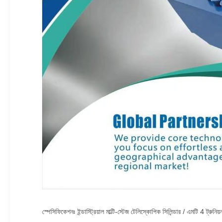
স্পেসিফিকেশনঃ ইন্ডাস্ট্রিয়াল মাল্টি-স্টেজ টেলিস্কোপিক সিলিন্ডার / এমটি 4 ট্রুনি