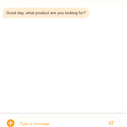
3:45 AM
OEM Double Shield TBM Telescopic
เครื่องป้อง
Hydraulic Cylinder สําหรับเครื่องเจาะอุโมงค์
รศน์สําหรับเค
Good day, what product are you looking for?
ดูรายละเอียด
Contact Our Experts
*