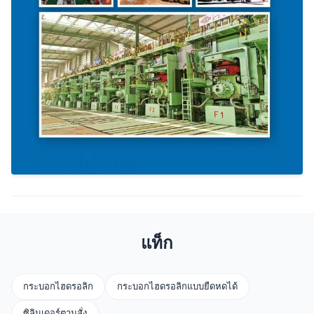
แท็ก
กระบอกไฮดรอลิก
กระบอกไฮดรอลิกแบบยืดหดได้
ซิลินเดอร์ตามสั่ง