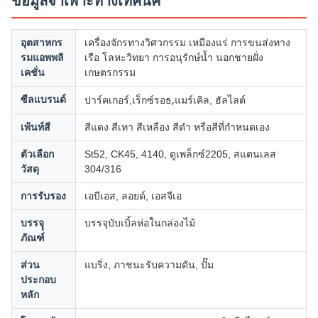
ข้อมูลจำเพาะทางเทคนิค
อุตสาหกร
เครื่องจักรทางวิศวกรรม เหมืองแร่ การขนส่งทาง
รมแอพพลิ
เรือ โลหะวิทยา การอนุรักษ์น้ำ นอกชายฝั่ง
เคชั่น
เกษตรกรรม
เร็กซ์รอธ,
ซีลแบรนด์
ปาร์คเกอร์,
แมร์เคิล, ฮัลไลต์
เพ้นท์สี
สีแดง สีเทา สีเหลือง สีดำ หรือสีที่กำหนดเอง
ตัวเลือก
St52, CK45, 4140, ดูเพล็กซ์2205, สแตนเลส
วัสดุ
304/316
การรับรอง
เอบีเอส, ลอยด์, เอสจีเอ
บรรจุุ
บรรจุบับเบิ้ลห่อในกล่องไม้
ภัณฑ์
ส่วน
แบริ่ง, ภาชนะรับความดัน, ปั๊ม
ประกอบ
หลัก