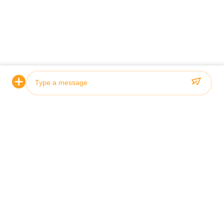
*
*
Photo
Video Call
Audio Call
홈
제품 소개
동영상
회사 소개
공장 투어
품질 관리
연락처
견적 요청