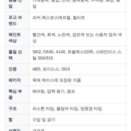
업
업
렉스로스
포고 브
파커,
메르켈, 할리트
랜드
페인트
빨간색, 회색, 노란색, 검은색 또는 사용자 정의 색
색상
상
물질 선
St52, CK45, 4140, 듀플렉스2205, 스테인리스 스
택
틸 304/316
인증
ABS, 로이드스, SGS
패키지
목재 케이스에 포장된 거품
핵심 부
베어링, 압력 용기, 펌프
품
구조
피스톤 타입, 플랑저 타입, 망원경 타입
힘
수압 및 공기
브랜드
구요유