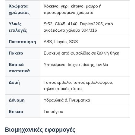
Χρώματα
Κόκκινο, γκρι, κίτρινο, μαύρο ή
χρώματος
προσαρμοσμένα χρώματα
Υλικές
St52, CK45, 4140, Duplex2205, από
επιλογές
ανοξείδωτο χάλυβα 304/316
Πιστοποίηση
ABS, Lloyds, SGS
Πακέτο
Συσκευή από φυσαλίδες σε ξύλινη θήκη
Βασικά
Υποκείμενο, δοχείο πίεσης, αντλία
συστατικά
Δομή
Τύπος έμβολο, τύπος εμβολοφόρου,
τηλεσκοπικός τύπος
Δύναμη
Υδραυλικά & Πνευματικά
Ετικέτα
Γκουόγιου
Βιομηχανικές εφαρμογές