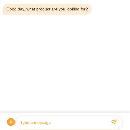
Good day, what product are you looking for?
OEM Διπλού Θωράκισης Τηλεσκοπικός
Μηχανή ασπ
Υδραυλικός Κύλινδρος για Μηχανή
υδραυλικός 
Διάτρησης Σηράγγων
γεώτρησης 
Προβολή λεπτομερειών
Π