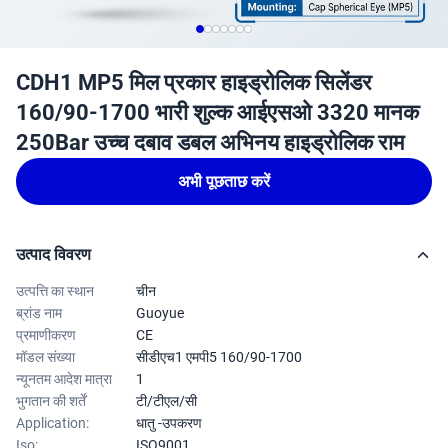
CDH1 MP5 मिल प्रकार हाइड्रोलिक सिलेंडर
160/90-1700 भारी शुल्क आईएसओ 3320 मानक
250Bar उच्च दबाव डबल अभिनय हाइड्रोलिक राम
अभी पूछताछ करें
उत्पाद विवरण
उत्पत्ति का स्थान
चीन
ब्रांड नाम
Guoyue
प्रमाणीकरण
CE
मॉडल संख्या
सीडीएच1 एमपी5 160/90-1700
न्यूनतम आदेश मात्रा
1
भुगतान की शर्तें
टी/टीएल/सी
Application:
धातु -उपकरण
Iso:
ISO9001