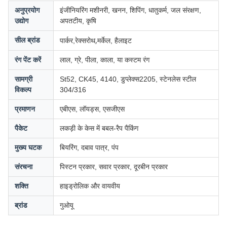
अनुप्रयोग
इंजीनियरिंग मशीनरी, खनन, शिपिंग, धातुकर्म, जल संरक्षण,
उद्योग
अपतटीय, कृषि
रेक्सरोथ,
सील ब्रांड
पार्कर,
मर्केल, हैलाइट
रंग पेंट करें
लाल, ग्रे, पीला, काला, या कस्टम रंग
सामग्री
St52, CK45, 4140, डुप्लेक्स2205, स्टेनलेस स्टील
विकल्प
304/316
प्रमाणन
एबीएस, लॉयड्स, एसजीएस
पैकेट
लकड़ी के केस में बबल-रैप पैकिंग
मुख्य घटक
बियरिंग, दबाव पात्र, पंप
संरचना
पिस्टन प्रकार, सवार प्रकार, दूरबीन प्रकार
शक्ति
हाइड्रोलिक और वायवीय
ब्रांड
गुओयू