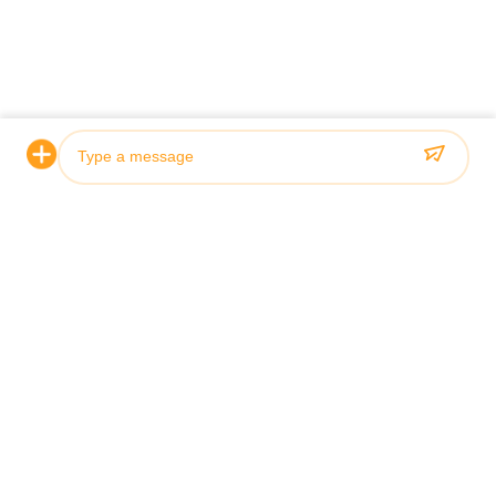
認証と品質
当社の油圧シリンダは厳格な品質基準を満たしており、
ABS、Lloyds、SGS などの主要な船級協会によって認定され
ています。
Photo
Video Call
Audio Call