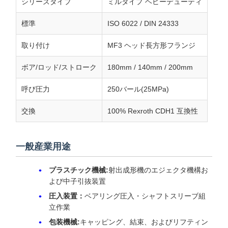
シリーズタイプ
ミルタイプ ヘビーデューティ
標準
ISO 6022 / DIN 24333
取り付け
MF3 ヘッド長方形フランジ
ボア/ロッド/ストローク
180mm / 140mm / 200mm
呼び圧力
250バール(25MPa)
交換
100% Rexroth CDH1 互換性
一般産業用途
プラスチック機械:
射出成形機のエジェクタ機構お
よび中子引抜装置
圧入装置：
ベアリング圧入・シャフトスリーブ組
立作業
包装機械:
キャッピング、結束、およびリフティン