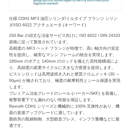
仕様:CDH1 MF3 油圧シリンダ/ミルタイプ フランジ シ​​リン
ダ/ISO 6022 アクチュエータ (キーワード)
250 Bar の頑丈な冶金サービス向けに ISO 6022 / DIN 24333
規格に従って製造されています。
高精度の MF3 ヘッド フランジが特徴で、高い軸方向の安定
性を提供し、確実なマシン フレームの統合を実現します。
180mm のボアと 140mm のロッドを備えた高性能構成によ
り、高頻度の産業サイクルに大きな力密度を提供します。
ピストンロッドは高周波焼き入れと硬質クロムメッキ (30 ～
50μm) が施されており、極度の耐摩耗性とシール保護を実現
します。
プレミアム冶金グレードのシール (パーカー/SKF) を装備し、
衝撃荷重下でも漏れのない性能を保証します。
Rexroth CDH1 シリーズと機械的に 100% 互換性があり、機
器の直接アップグレードに適しています。
製鉄所の取鍋制御、大型鍛造プレス、インフラ重機などに最
適です。