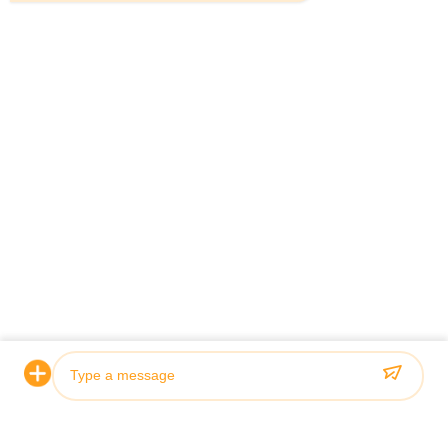
Zertifizierung & Qualität
Unsere Hydraulikzylinder erfüllen strenge Qualitätsstandards
und sind von führenden Klassifizierungsgesellschaften wie
ABS, Lloyds und SGS zertifiziert.