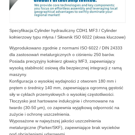
Specyfikacja:Cylinder hydrauliczny CDH1 MF3 / Cylinder
kołnierzowy typu młyna / Siłownik ISO 6022 (słowa kluczowe)
Wyprodukowano zgodnie z normami ISO 6022 / DIN 24333
dla zastosowań metalurgicznych o ciśnieniu 250 barów.
Posiada precyzyjny kołnierz głowicy MF3, zapewniający
wysoką stabilność osiową dla bezpiecznej integracji z ramą
maszyny.
Konfiguracja o wysokiej wydajności z otworem 180 mm i
prętem o średnicy 140 mm, zapewniająca ogromną gęstość
siły w cyklach przemysłowych o wysokiej częstotliwości.
Tłoczysko jest hartowane indukcyjnie i chromowane na
twardo (30-50 μm), co zapewnia wyjątkową odporność na
zużycie i ochronę uszczelnienia.
Wyposażone w najwyższej jakości uszczelnienia
metalurgiczne (Parker/SKF), zapewniające brak wycieków
pod obciążeniami udarowymi.