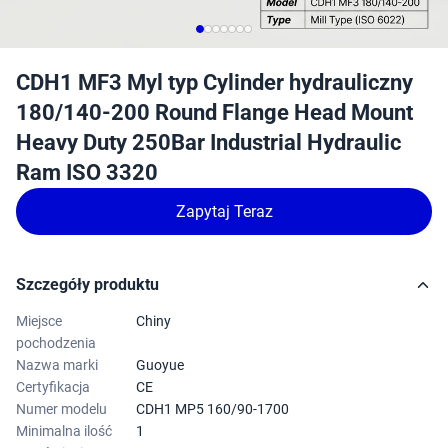
CDH1 MF3 Myl typ Cylinder hydrauliczny
180/140-200 Round Flange Head Mount
Heavy Duty 250Bar Industrial Hydraulic
Ram ISO 3320
Zapytaj Teraz
Szczegóły produktu
Miejsce
Chiny
pochodzenia
Nazwa marki
Guoyue
Certyfikacja
CE
Numer modelu
CDH1 MP5 160/90-1700
Minimalna ilość
1