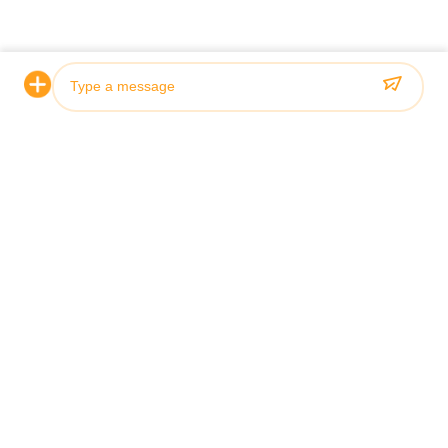
Photo
Video Call
Audio Call