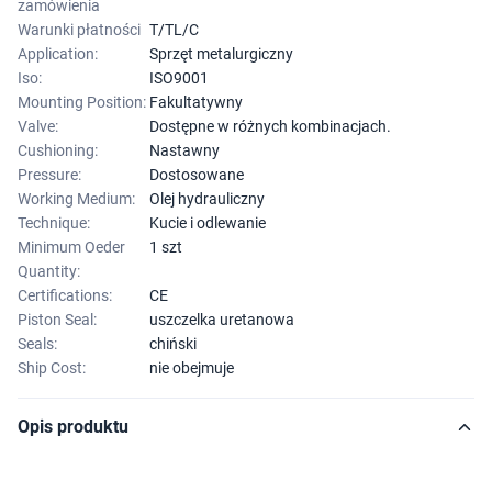
zamówienia
Warunki płatności
T/TL/C
Application:
Sprzęt metalurgiczny
Iso:
ISO9001
Mounting Position:
Fakultatywny
Valve:
Dostępne w różnych kombinacjach.
Cushioning:
Nastawny
Pressure:
Dostosowane
Working Medium:
Olej hydrauliczny
Technique:
Kucie i odlewanie
Minimum Oeder
1 szt
Quantity:
Certifications:
CE
Piston Seal:
uszczelka uretanowa
Seals:
chiński
Ship Cost:
nie obejmuje
Opis produktu