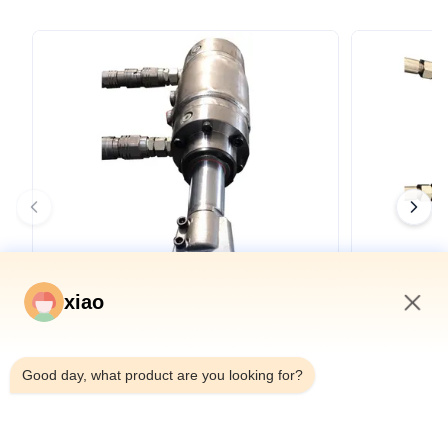
xiao
7:29 PM
トンネルボーリングマシン用OEMダブルシ
シールドマシ
Good day, what product are you looking for?
ールドTBMテレスコピック油圧シリンダー
ー トンネル
詳細を見る