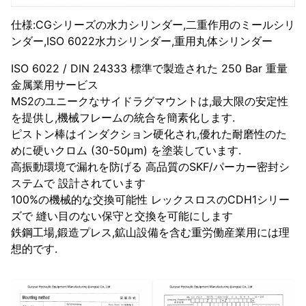
仕様:CGシリーズの水力シリンダー,二重作用のミールシリ
ンダー,ISO 6022水力シリンダー,重用丸体シリンダー
ISO 6022 / DIN 24333 標準で製造された 250 Bar 重量
金属業用サービス
MS2のユニークなサイドラグマウントは,最大限の安定性
を提供し,機械フレームの統合を簡素化します.
ピストン棒はインダクション硬化され,優れた耐磨性のた
めに硬いクロム (30-50μm) を塗装しています.
高振動環境で漏れを防げる 高品質のSKF/パーカー密封シ
ステムで 設計されています
100%の機械的な交換可能性 レックスロスのCDH1シリー
ズで 縫い目のない保守と交換を可能にします
鉄鋼工場,鍛造プレス,鉱山設備を含む重労働産業用には理
想的です.