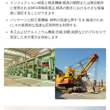
インジェクション鋳造と模具機械:模具の開閉または噴出動作
に使用されるMF4耳軸装置は,模具の動きにおける小さな弧偏
差に適応することができます.
パッケージと軽工業機械: 材料の迅速な押す,引き,輸送のため
に,その差異的な迅速な応答特性を利用する.
木工およびアルミニウム機器:圧縮,切断,給餌などのプロセスで
安定した水力電力を供給します.