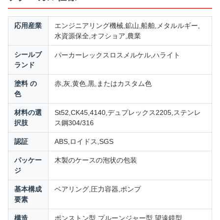
応用産業
エンジニアリング機械,鉱山,船舶,メタルルギー,
水資源保全,オフショア,農業
レックスロス
シールブ
パーカー
メルケル,ハライト
ランド
塗料 の
赤,灰,黄色,黒,またはカスタム色
色
材料の選
St52,CK45,4140,デュプレックス2205,ステンレ
択肢
ス鋼304/316
認証
ABS,ロイドス,SGS
パッケー
木製のケースの泡状の包装
ジ
基本構成
ベアリング,圧力容器,ポンプ
要素
構造
ポンストン型,プルーンジャー型,望遠鏡型