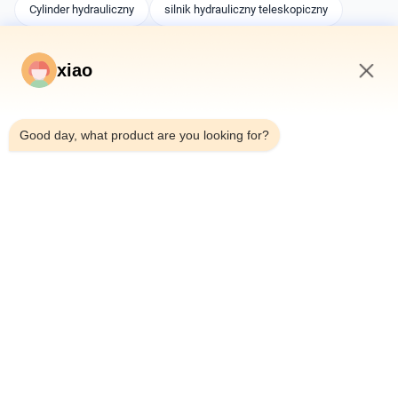
Cylinder hydrauliczny
silnik hydrauliczny teleskopiczny
cylindry na zamówienie
xiao
10:55 AM
Może Ci się spodobać
Good day, what product are you looking for?