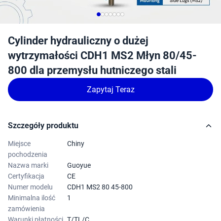
Cylinder hydrauliczny o dużej
wytrzymałości CDH1 MS2 Młyn 80/45-
800 dla przemysłu hutniczego stali
Zapytaj Teraz
Szczegóły produktu
Miejsce
Chiny
pochodzenia
Nazwa marki
Guoyue
Certyfikacja
CE
Numer modelu
CDH1 MS2 80 45-800
Minimalna ilość
1
zamówienia
Warunki płatności
T/TL/C