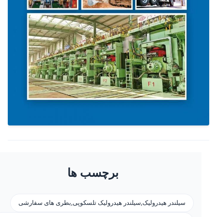
برچسب ها
سیلندر هیدرولیک,سیلندر هیدرولیک تلسکوپی,بطری های سفارشی