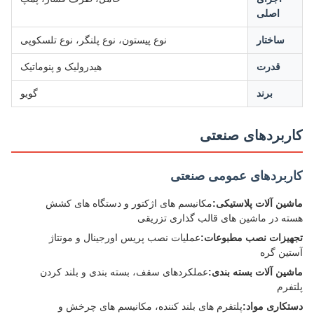
اصلی
ساختار
نوع پیستون، نوع پلنگر، نوع تلسکوپی
قدرت
هیدرولیک و پنوماتیک
برند
گویو
ربردهای صنعتی
ربردهای عمومی صنعتی
ین آلات پلاستیکی:
مکانیسم های اژکتور و دستگاه های کشش
ه در ماشین های قالب گذاری تزریقی
یزات نصب مطبوعات:
عملیات نصب پریس اورجینال و مونتاژ
ین گره
ین آلات بسته بندی:
عملکردهای سقف، بسته بندی و بلند کردن
فرم
کاری مواد:
پلتفرم های بلند کننده، مکانیسم های چرخش و