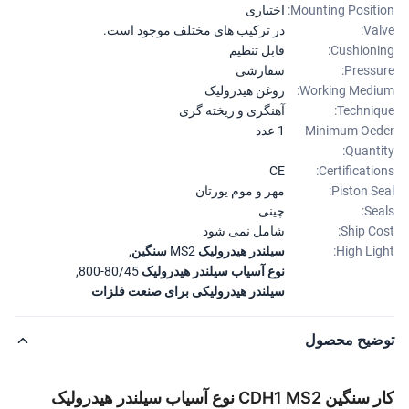
Mounting Positi
اختیاری
Val
در ترکیب های مختلف موجود است.
Cushioni
قابل تنظیم
Pressu
سفارشی
Working Medi
روغن هیدرولیک
Techniq
آهنگری و ریخته گری
Minimum Oe
1 عدد
Quanti
CE
Certificatio
Piston Se
مهر و موم یورتان
Sea
چینی
Ship Co
شامل نمی شود
High Lig
سیلندر هیدرولیک MS2 سنگین
,
نوع آسیاب سیلندر هیدرولیک 80/45-800
,
سیلندر هیدرولیکی برای صنعت فلزات
ضیح محصول
کار سنگین CDH1 MS2 نوع آسیاب سیلندر هیدرولیک