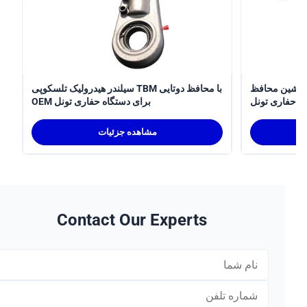
سیلندر هیدرولیک تلسکوپی
سیلندر هیدرولیک تلسکوپی TBM با محافظ دوتایی
ری تونل
OEM برای دستگاه حفاری تونل
مشاهده جزئیات
Contact Our Experts