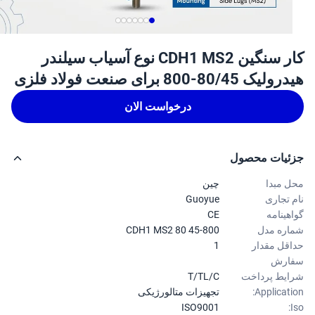
کار سنگین CDH1 MS2 نوع آسیاب سیلندر
ک 80/45-800 برای صنعت فولاد فلزی
درخواست الان
ئیات محصول
 مبدا
چین
 تجاری
Guoyue
هینامه
CE
ره مدل
CDH1 MS2 80 45-800
قل مقدار
1
ارش
یط پرداخت
T/TL/C
Applicati
تجهیزات متالورژیکی
ISO9001