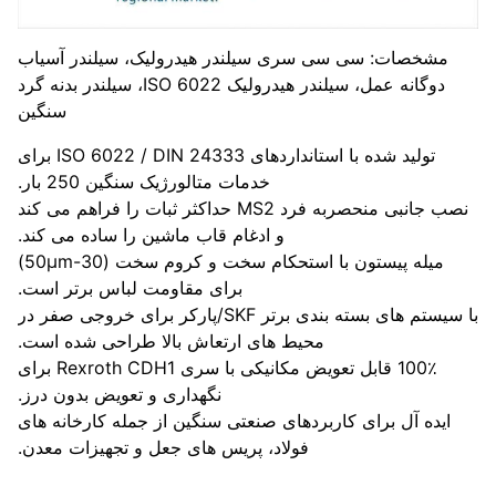
مشخصات: سی سی سری سیلندر هیدرولیک، سیلندر آسیاب
دوگانه عمل، سیلندر هیدرولیک ISO 6022، سیلندر بدنه گرد
سنگین
تولید شده با استانداردهای ISO 6022 / DIN 24333 برای
خدمات متالورژیک سنگین 250 بار.
نصب جانبی منحصربه فرد MS2 حداکثر ثبات را فراهم می کند
و ادغام قاب ماشین را ساده می کند.
میله پیستون با استحکام سخت و کروم سخت (30-50μm)
برای مقاومت لباس برتر است.
با سیستم های بسته بندی برتر SKF/پارکر برای خروجی صفر در
محیط های ارتعاش بالا طراحی شده است.
100٪ قابل تعویض مکانیکی با سری Rexroth CDH1 برای
نگهداری و تعویض بدون درز.
ایده آل برای کاربردهای صنعتی سنگین از جمله کارخانه های
فولاد، پریس های جعل و تجهیزات معدن.