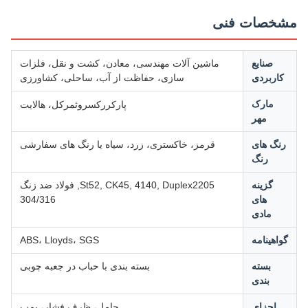
خصات فنی
صنایع
ماشین آلات مهندسی، معادن، کشت و نقل، فلزات
کاربردی
سازی، حفاظت از آب، ساحلی، کشاورزی
رکسروث
مارک
پارکر
مرکل، هالایت
مهر
رنگ های
قرمز، خاکستری، زرد، سیاه یا رنگ های سفارشی
رنگ
گزینه
St52, CK45, 4140, Duplex2205, فولاد ضد زنگ
های
304/316
مادی
واهینامه
ABS، Lloyds، SGS
بسته
بسته بندی با حباب در جعبه چوبی
بندی
اجزای
حامل، ظرف فشار، پمپ