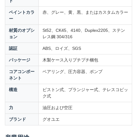
ド
ペイントカラ
赤、グレー、黄、黒、またはカスタムカラー
ー
材質のオプシ
St52、CK45、4140、Duplex2205、ステン
ョン
レス鋼 304/316
認証
ABS、ロイズ、SGS
パッケージ
木製ケース入りプチプチ梱包
コアコンポー
ベアリング、圧力容器、ポンプ
ネント
構造
ピストン式、プランジャー式、テレスコピッ
ク式
力
油圧および空圧
ブランド
グオユエ