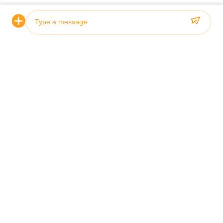
Contact Our Experts
Photo
Video Call
Audio Call
*
*