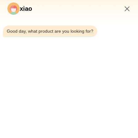
xiao
5:32 AM
Good day, what product are you looking for?
トンネルボーリングマシン用OEMダブルシ
シールドマシ
ールドTBMテレスコピック油圧シリンダー
ー トンネル
詳細を見る