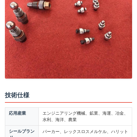
技術仕様
応用産業
エンジニアリング機械、鉱業、海運、冶金、
水利、海洋、農業
レックスロス
シールブラン
パーカー、
メルケル、ハリット