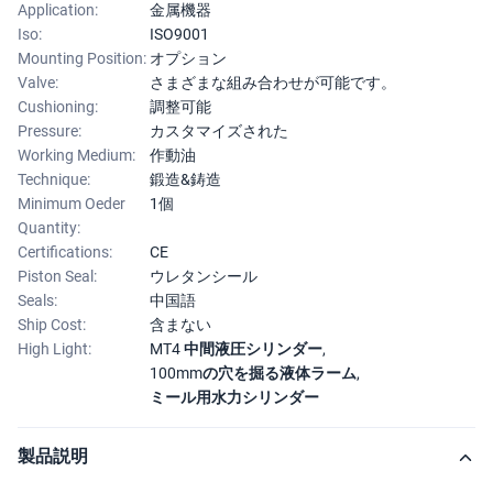
Application:
金属機器
Iso:
ISO9001
Mounting Position:
オプション
Valve:
さまざまな組み合わせが可能です。
Cushioning:
調整可能
Pressure:
カスタマイズされた
Working Medium:
作動油
Technique:
鍛造&鋳造
Minimum Oeder
1個
Quantity:
Certifications:
CE
Piston Seal:
ウレタンシール
Seals:
中国語
Ship Cost:
含まない
High Light:
MT4 中間液圧シリンダー
,
100mmの穴を掘る液体ラーム
,
ミール用水力シリンダー
製品説明