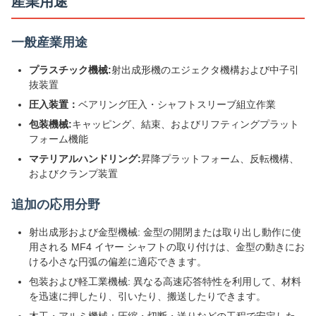
産業用途
一般産業用途
プラスチック機械:
射出成形機のエジェクタ機構および中子引
抜装置
圧入装置：
ベアリング圧入・シャフトスリーブ組立作業
包装機械:
キャッピング、結束、およびリフティングプラット
フォーム機能
マテリアルハンドリング:
昇降プラットフォーム、反転機構、
およびクランプ装置
追加の応用分野
射出成形および金型機械: 金型の開閉または取り出し動作に使
用される MF4 イヤー シャフトの取り付けは、金型の動きにお
ける小さな円弧の偏差に適応できます。
包装および軽工業機械: 異なる高速応答特性を利用して、材料
を迅速に押したり、引いたり、搬送したりできます。
木工・アルミ機械：圧縮・切断・送りなどの工程で安定した