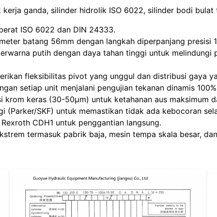
ik kerja ganda, silinder hidrolik ISO 6022, silinder bodi bulat
 berat ISO 6022 dan DIN 24333.
ameter batang 56mm dengan langkah diperpanjang presisi
berwarna putih dengan daya tahan tinggi untuk melindungi
ikan fleksibilitas pivot yang unggul dan distribusi gaya y
ngan setiap unit menjalani pengujian tekanan dinamis 100%
pisi krom keras (30-50μm) untuk ketahanan aus maksimum d
i (Parker/SKF) untuk memastikan tidak ada kebocoran selama
 Rexroth CDH1 untuk penggantian langsung.
ekstrem termasuk pabrik baja, mesin tempa skala besar, d