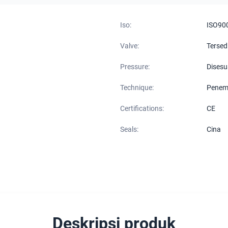
Iso:
ISO90
Valve:
Tersed
Pressure:
Disesu
Technique:
Penem
Certifications:
CE
Seals:
Cina
Deskripsi produk