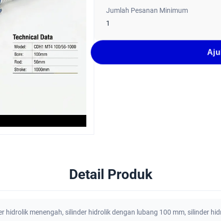
Jumlah Pesanan Minimum
1
Aju
Detail Produk
er hidrolik menengah
,
silinder hidrolik dengan lubang 100 mm
,
silinder hi