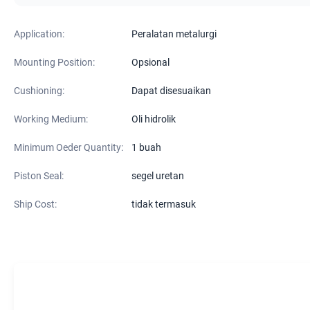
Application:
Peralatan metalurgi
Mounting Position:
Opsional
Cushioning:
Dapat disesuaikan
Working Medium:
Oli hidrolik
Minimum Oeder Quantity:
1 buah
Piston Seal:
segel uretan
Ship Cost:
tidak termasuk