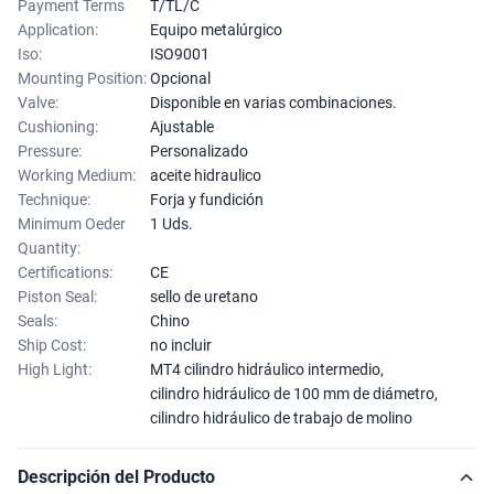
Payment Terms
T/TL/C
Application:
Equipo metalúrgico
Iso:
ISO9001
Mounting Position:
Opcional
Valve:
Disponible en varias combinaciones.
Cushioning:
Ajustable
Pressure:
Personalizado
Working Medium:
aceite hidraulico
Technique:
Forja y fundición
Minimum Oeder
1 Uds.
Quantity:
Certifications:
CE
Piston Seal:
sello de uretano
Seals:
Chino
Ship Cost:
no incluir
High Light:
MT4 cilindro hidráulico intermedio
,
cilindro hidráulico de 100 mm de diámetro
,
cilindro hidráulico de trabajo de molino
Descripción del Producto