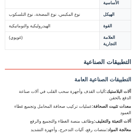
الأساسية
الهيكل
نوع المكبس، نوع المضخة، نوع التلسكوب
القوة
الهيدروليكية والنوماتيكية
العلامة
(غويوي)
التجارية
تطبيقات الصناعية
طبيقات الصناعية العامة
ت البلاستيك:
آليات القذف وأجهزة سحب القلب في آلات صناعة
فع بالحقن
ات تثبيت الصحافة:
عمليات تركيب صحافة المحامل وتجميع غطاء
مود
ت التعبئة والتغليف:
وظائف منصة الغطاء والتجميع والرفع
لجة المواد:
منصات رفع، آليات التدحرج، وأجهزة التشديد