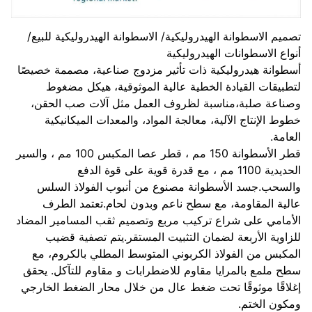
يم الاسطوانة الهيدروليكية/ الاسطوانة الهيدروليكية للبيع/
اع الاسطوانات الهيدروليكية
وانة هيدروليكية ذات تأثير مزدوج صناعية، مصممة خصيصًا
بيقات القيادة الخطية عالية الموثوقية، هيكل مضغوط
اعة صلبة،مناسبة لظروف العمل مثل آلات صب الحقن،
ط الإنتاج الآلية، معالجة المواد، والمعدات الميكانيكية
امة.
قطر الأسطوانة 150 مم ، قطر عصا المكبس 100 مم ، والسير
الحديدية 1100 مم ، مع قدرة قوية على قوة الدفع
سحب.جسد الأسطوانة مصنوع من أنبوب الفولاذ السلس
ية المقاومة، مع سطح ناعم وبدون لحام.تعتمد الطرف
مامي على شراع تركيب مربع وتصميم ثقب المسامير المضاد
اوية الأربعة لضمان التثبيت المستقر.يتم تصفية قضيب
كبس من الفولاذ الكربوني المتوسط المطلي بالكروم، مع
 ملمع بالمرايا مقاوم للاضطرابات و مقاوم للتآكل. يحقق
اقًا موثوقًا تحت ضغط عال من خلال محار الضغط الخارجي
ون الختم.