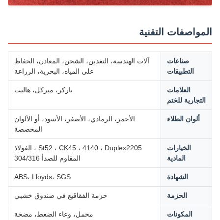
مواصفات التقنية
صناعات
آلات الهندسة، التعدين، الشحن، المعادن، الحفاظ
التطبيقات
على المياه، البحرية، الزراعة
العلامات
باركر، ميركل، هاليت
لتجارية للختم
ألوان الطلاء
الأحمر، الرمادي، الأصفر، الأسود، أو الألوان
المخصصة
الخيارات
St52 ، CK45 ، 4140 ، Duplex2205 ، الفولاذ
المادية
المقاوم للصدأ 304/316
الشهادة
ABS، Lloyds، SGS
الحزمة
حزمة الفقاقيع في صندوق خشبي
المكونات
محمل، وعاء الضغط، مضخة