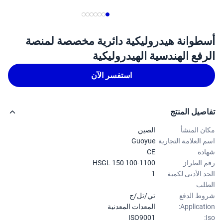
طوانة هيدروليكية دائرية مخصصة لمنصة
رفع الهندسية الهيدروليكية
استفسر الآن
صيل المنتج
ن المنشأ
الصين
 العلامة التجارية
Guoyue
دة
CE
 الطراز
HSGL 150 100-1100
د الأدنى لكمية
1
لب
ط الدفع
تي/تل/ج
Applicati
المعدات المعدنية
ISO9001