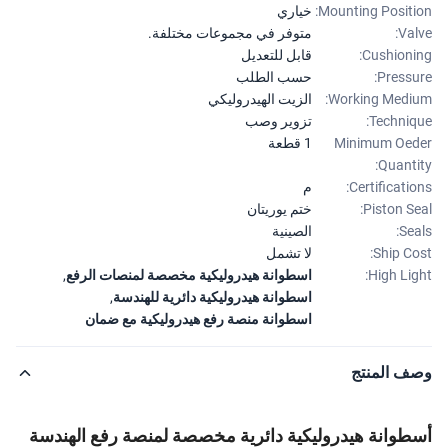
Mounting Positi
خياري
Val
متوفر في مجموعات مختلفة.
Cushioni
قابل للتعديل
Pressu
حسب الطلب
Working Medi
الزيت الهيدروليكي
Techniq
تزوير وصب
Minimum Oe
1 قطعة
Quanti
Certificatio
م
Piston Se
ختم يوريتان
Sea
الصينية
Ship Co
لا تشمل
High Lig
اسطوانة هيدروليكية مخصصة لمنصات الرفع
,
اسطوانة هيدروليكية دائرية للهندسة
,
اسطوانة منصة رفع هيدروليكية مع ضمان
ف المنتج
طوانة هيدروليكية دائرية مخصصة لمنصة رفع الهندسة