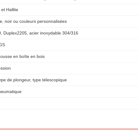
et Hallite
e, noir ou couleurs personnalisées
, Duplex2205, acier inoxydable 304/316
SGS
ousse en boîte en bois
ession
ype de plongeur, type télescopique
pneumatique