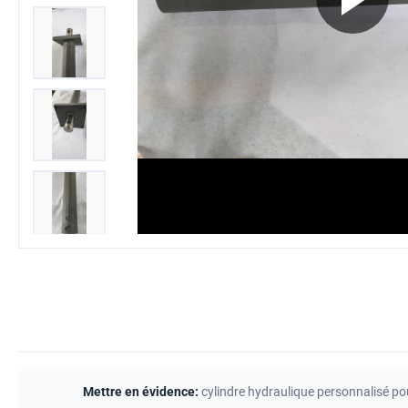
Mettre en évidence:
cylindre hydraulique personnalisé po