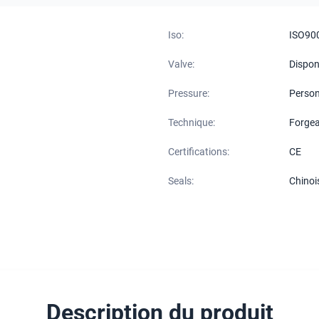
Iso:
ISO90
Valve:
Dispon
Pressure:
Person
Technique:
Forgea
Certifications:
CE
Seals:
Chinoi
Description du produit