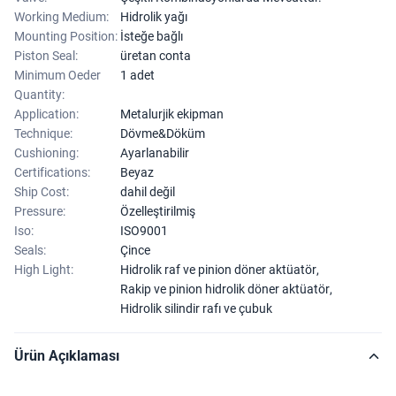
Working Medium:
Hidrolik yağı
Mounting Position:
İsteğe bağlı
Piston Seal:
üretan conta
Minimum Oeder
1 adet
Quantity:
Application:
Metalurjik ekipman
Technique:
Dövme&Döküm
Cushioning:
Ayarlanabilir
Certifications:
Beyaz
Ship Cost:
dahil değil
Pressure:
Özelleştirilmiş
Iso:
ISO9001
Seals:
Çince
High Light:
Hidrolik raf ve pinion döner aktüatör
,
Rakip ve pinion hidrolik döner aktüatör
,
Hidrolik silindir rafı ve çubuk
Ürün Açıklaması