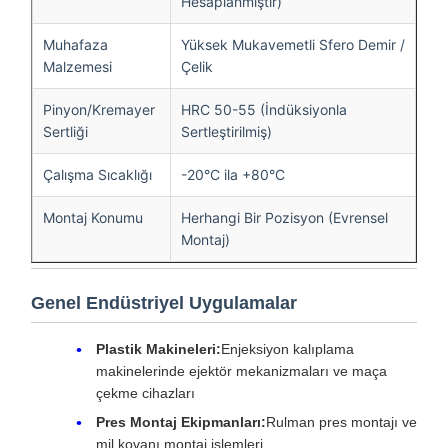
Hesaplanmıştır)
Muhafaza
Yüksek Mukavemetli Sfero Demir /
Malzemesi
Çelik
Pinyon/Kremayer
HRC 50-55 (İndüksiyonla
Sertliği
Sertleştirilmiş)
Çalışma Sıcaklığı
-20°C ila +80°C
Montaj Konumu
Herhangi Bir Pozisyon (Evrensel
Montaj)
Genel Endüstriyel Uygulamalar
Plastik Makineleri:
Enjeksiyon kalıplama
makinelerinde ejektör mekanizmaları ve maça
çekme cihazları
Pres Montaj Ekipmanları:
Rulman pres montajı ve
mil kovanı montaj işlemleri