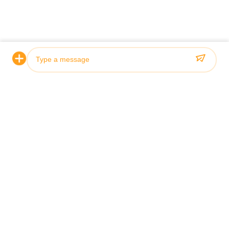
Sertifikasyon ve Kalite
Hidrolik silindirlerimiz sıkı kalite standartlarını karşılar ve
ABS, Lloyds ve SGS gibi önde gelen sınıflandırma kuruluşları
Photo
tarafından onaylanmıştır.
Video Call
Audio Call