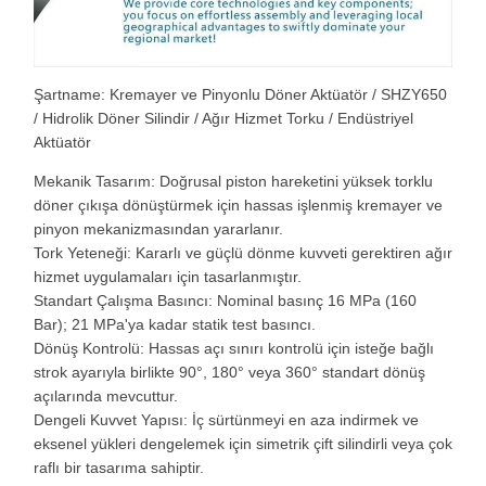
Şartname: Kremayer ve Pinyonlu Döner Aktüatör / SHZY650
/ Hidrolik Döner Silindir / Ağır Hizmet Torku / Endüstriyel
Aktüatör
Mekanik Tasarım: Doğrusal piston hareketini yüksek torklu
döner çıkışa dönüştürmek için hassas işlenmiş kremayer ve
pinyon mekanizmasından yararlanır.
Tork Yeteneği: Kararlı ve güçlü dönme kuvveti gerektiren ağır
hizmet uygulamaları için tasarlanmıştır.
Standart Çalışma Basıncı: Nominal basınç 16 MPa (160
Bar); 21 MPa'ya kadar statik test basıncı.
Dönüş Kontrolü: Hassas açı sınırı kontrolü için isteğe bağlı
strok ayarıyla birlikte 90°, 180° veya 360° standart dönüş
açılarında mevcuttur.
Dengeli Kuvvet Yapısı: İç sürtünmeyi en aza indirmek ve
eksenel yükleri dengelemek için simetrik çift silindirli veya çok
raflı bir tasarıma sahiptir.