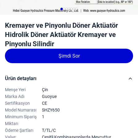
Kremayer ve Pinyonlu Döner Aktüatör
Hidrolik Döner Aktüatör Kremayer ve
Pinyonlu Silindir
Şimdi Sor
Ürün detayları
Menşe Yeri
Çin
Marka Adı
Guoyue
Sertifikasyon
CE
Model Numarası
SHZY650
Minimum Sipariş
1
Miktarı
Ödeme Şartları
T/TL/C
Valve:
Çeşitli Kombinasyonlarda Mevcuttur.