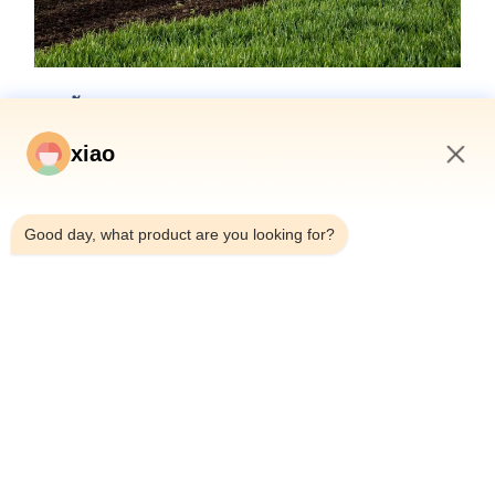
การรับรองและคุณภาพ
xiao
กระบอกไฮดรอลิกของเราตรงตามมาตรฐานคุณภาพที่เข้มงวด
และได้รับการรับรองโดยสมาคมจำแนกประเภทชั้นนำ เช่น ABS,
2:53 PM
Lloyds และ SGS
Good day, what product are you looking for?