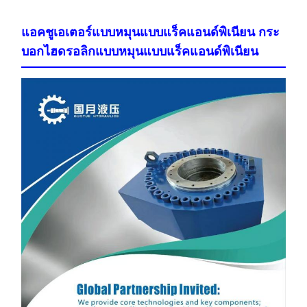
แอคชูเอเตอร์แบบหมุนแบบแร็คแอนด์พิเนียน กระ
บอกไฮดรอลิกแบบหมุนแบบแร็คแอนด์พิเนียน