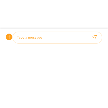
Photo
Video Call
Audio Call