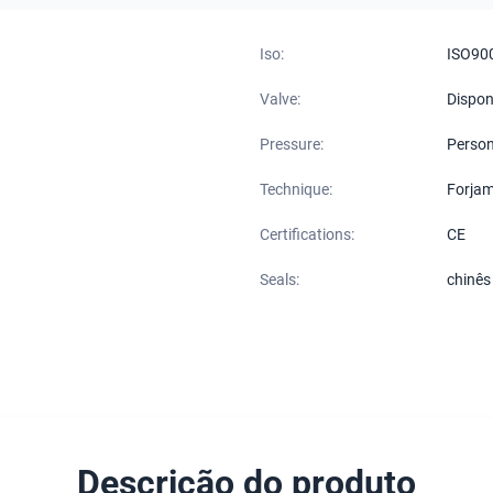
Iso:
ISO90
Valve:
Dispon
Pressure:
Person
Technique:
Forjam
Certifications:
CE
Seals:
chinês
Descrição do produto