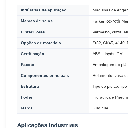
Indústrias de aplicação
Máquinas de engenh
Rexroth,
Marcas de selos
Parker,
Mer
Pintar Cores
Vermelho, cinza, a
Opções de materiais
St52, CK45, 4140, 
Certificação
ABS, Lloyds, GV
Pacote
Embalagem de plás
Componentes principais
Rolamento, vaso d
Estrutura
Tipo de pistão, tipo
Poder
Hidráulica e Pneum
Marca
Guo Yue
Aplicações Industriais