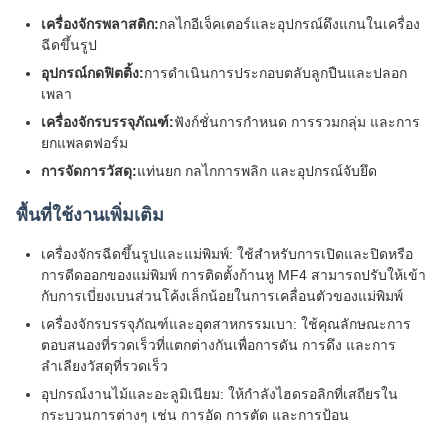
เครื่องจักรพลาสติก:
กลไกอีเจ็คเตอร์และอุปกรณ์ดึงแกนในเครื่อง
ฉีดขึ้นรูป
อุปกรณ์กดฟิตติ้ง:
การดำเนินการประกอบตลับลูกปืนและปลอก
เพลา
เครื่องจักรบรรจุภัณฑ์:
ฟังก์ชั่นการกำหนด การรวมกลุ่ม และการ
ยกแพลตฟอร์ม
การจัดการวัสดุ:
แท่นยก กลไกการพลิก และอุปกรณ์จับยึด
พื้นที่ใช้งานเพิ่มเติม
เครื่องจักรฉีดขึ้นรูปและแม่พิมพ์: ใช้สำหรับการเปิดและปิดหรือ
การดีดออกของแม่พิมพ์ การติดตั้งก้านหู MF4 สามารถปรับให้เข้า
กับการเบี่ยงเบนส่วนโค้งเล็กน้อยในการเคลื่อนตัวของแม่พิมพ์
เครื่องจักรบรรจุภัณฑ์และอุตสาหกรรมเบา: ใช้คุณลักษณะการ
ตอบสนองที่รวดเร็วที่แตกต่างกันเพื่อการดัน การดึง และการ
ลำเลียงวัสดุที่รวดเร็ว
อุปกรณ์งานไม้และอะลูมิเนียม: ให้กำลังไฮดรอลิกที่เสถียรใน
กระบวนการต่างๆ เช่น การอัด การตัด และการป้อน