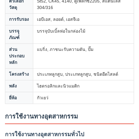
ตัวเลือก
St52, CK45, 4140, ดูเพล็กซ์2205, สแตนเลส
วัสดุ
304/316
การรับรอง
เอบีเอส, ลอยด์, เอสจีเอ
บรรจุุ
บรรจุบับเบิ้ลห่อในกล่องไม้
ภัณฑ์
ส่วน
แบริ่ง, ภาชนะรับความดัน, ปั๊ม
ประกอบ
หลัก
โครงสร้าง
ประเภทลูกสูบ, ประเภทลูกสูบ, ชนิดยืดไสลด์
พลัง
ไฮดรอลิกและนิวแมติก
ยี่ห้อ
กัวเยว่
การใช้งานทางอุตสาหกรรม
การใช้งานทางอุตสาหกรรมทั่วไป