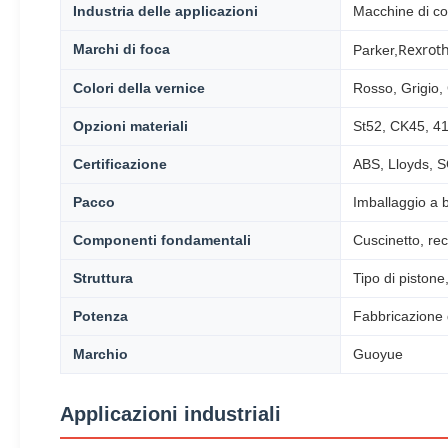
Industria delle applicazioni
Macchine di cos
Rexroth
Marchi di foca
Parker,
Colori della vernice
Rosso, Grigio, 
Opzioni materiali
St52, CK45, 41
Certificazione
ABS, Lloyds, 
Pacco
Imballaggio a b
Componenti fondamentali
Cuscinetto, re
Struttura
Tipo di pistone,
Potenza
Fabbricazione 
Marchio
Guoyue
Applicazioni industriali