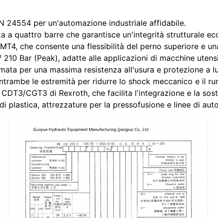
N 24554 per un'automazione industriale affidabile.
a a quattro barre che garantisce un'integrità strutturale e
MT4, che consente una flessibilità del perno superiore e una
 210 Bar (Peak), adatte alle applicazioni di macchine utensil
omata per una massima resistenza all'usura e protezione a l
trambe le estremità per ridurre lo shock meccanico e il ru
DT3/CGT3 di Rexroth, che facilita l'integrazione e la sost
i plastica, attrezzature per la pressofusione e linee di au