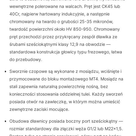
wewnętrzne polerowane na walcach. Pręt jest CK45 lub
40Cr, najpierw hartowany indukcyjnie, a następnie
chromowany na twardo o grubości 25-35 mikronów,
twardość powierzchni około HV 850-950. Chromowany
pręt przechodzi przez przykręcany zespół dławika ze
śrubami sześciokątnymi klasy 12,9 na obwodzie —
standardowa konstrukcja głowicy typu frezowego, łatwa
do przebudowy.
Sworznie czopowe są wykonane z mosiądzu, wciśnięte i
przymocowane do bloku montażowego MT4. Mosiądz na
stali zapewnia naturalną powierzchnię nośną, bez
konieczności stosowania oddzielnej tulei. Każdy sworzeń
posiada otwór na zawleczkę, w którym można umieścić
zewnętrzne zaciski mocujące.
Obudowa dławnicy posiada boczny port sześciokątny —
rozmiar standardowy dla złączki węża G1/2 lub M22×1,5.