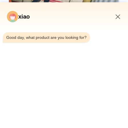
xiao
7:58 AM
Często zadawane pytania
Good day, what product are you looking for?
Jaka jest marka tego cylindra
Marka tego cyli
hydraulicznego?
Guoyue.
Gdzie produkowany jest ten cylinder
Ten siłownik hyd
hydrauliczny?
produkowany w
Jaki rodzaj certyfikatu posiada ten
Ten siłownik hy
siłownik hydrauliczny?
certyfikat CE.
Jaka jest minimalna ilość zamówienia
Minimalna ilość
tego siłownika hydraulicznego?
hydraulicznego 
Jaki jest przedział cenowy tego siłownika
Przedział cenow