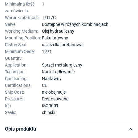
Minimalna ilość
1
zamówienia
Warunki płatności
T/TL/C
Valve:
Dostępne w różnych kombinacjach.
Working Medium:
Olej hydrauliczny
Mounting Position:
Fakultatywny
Piston Seal:
uszczelka uretanowa
Minimum Oeder
1 szt
Quantity:
Application:
Sprzęt metalurgiczny
Technique:
Kucie i odlewanie
Cushioning:
Nastawny
Certifications:
CE
Ship Cost:
nie obejmuje
Pressure:
Dostosowane
Iso:
ISO9001
Seals:
chiński
Opis produktu