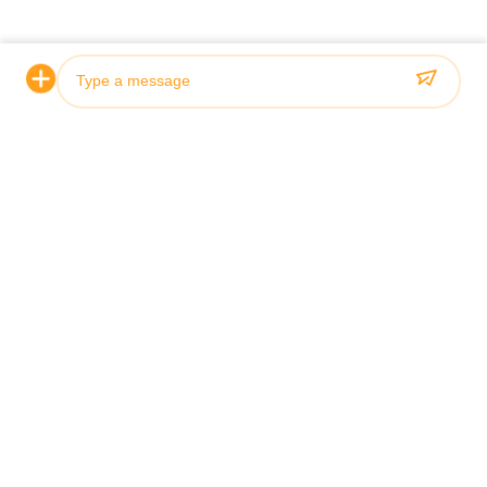
hydraulicznego?
hydraulicznego
dolarów.
W jaki sposób ten siłownik hydrauliczny
Ten siłownik hy
jest pakowany do wysyłki?
w drewniane op
Jaki jest czas dostawy tego cylindra
Czas dostawy te
hydraulicznego?
hydraulicznego 
Photo
Jakie są akceptowane warunki płatności
Akceptowane war
dla tego cylindra hydraulicznego?
cylindra hydraul
Video Call
Audio Call