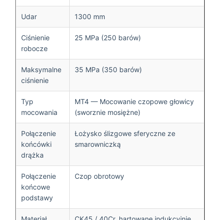
Udar
1300 mm
Ciśnienie
25 MPa (250 barów)
robocze
Maksymalne
35 MPa (350 barów)
ciśnienie
Typ
MT4 — Mocowanie czopowe głowicy
mocowania
(sworznie mosiężne)
Połączenie
Łożysko ślizgowe sferyczne ze
końcówki
smarowniczką
drążka
Połączenie
Czop obrotowy
końcowe
podstawy
Materiał
CK45 / 40Cr, hartowane indukcyjnie,