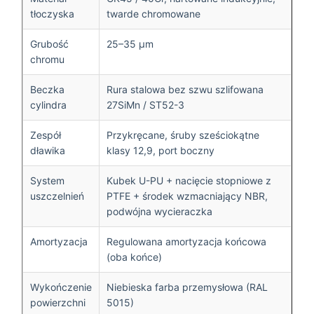
tłoczyska
twarde chromowane
Grubość
25–35 μm
chromu
Beczka
Rura stalowa bez szwu szlifowana
cylindra
27SiMn / ST52-3
Zespół
Przykręcane, śruby sześciokątne
dławika
klasy 12,9, port boczny
System
Kubek U-PU + nacięcie stopniowe z
uszczelnień
PTFE + środek wzmacniający NBR,
podwójna wycieraczka
Amortyzacja
Regulowana amortyzacja końcowa
(oba końce)
Wykończenie
Niebieska farba przemysłowa (RAL
powierzchni
5015)