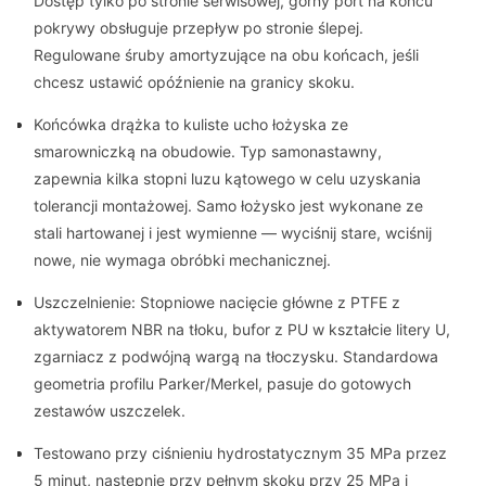
Dostęp tylko po stronie serwisowej, górny port na końcu
pokrywy obsługuje przepływ po stronie ślepej.
Regulowane śruby amortyzujące na obu końcach, jeśli
chcesz ustawić opóźnienie na granicy skoku.
Końcówka drążka to kuliste ucho łożyska ze
smarowniczką na obudowie. Typ samonastawny,
zapewnia kilka stopni luzu kątowego w celu uzyskania
tolerancji montażowej. Samo łożysko jest wykonane ze
stali hartowanej i jest wymienne — wyciśnij stare, wciśnij
nowe, nie wymaga obróbki mechanicznej.
Uszczelnienie: Stopniowe nacięcie główne z PTFE z
aktywatorem NBR na tłoku, bufor z PU w ​​kształcie litery U,
zgarniacz z podwójną wargą na tłoczysku. Standardowa
geometria profilu Parker/Merkel, pasuje do gotowych
zestawów uszczelek.
Testowano przy ciśnieniu hydrostatycznym 35 MPa przez
5 minut, następnie przy pełnym skoku przy 25 MPa i