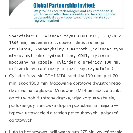
Specyfikacja: Cylinder młyna CDH1 MT4, 100/70 × 
1300 mm, mocowanie czopowe, dwustronnego 
działania, kompatybilny z Rexroth (cylinder typu 
młyna, cylinder hydrauliczny CDH1, cylinder 
mocowany na czopie, cylinder o średnicy 100 mm, 
siłownik hydrauliczny o dużej wytrzymałości)
Cylinder frezarski CDH1 MT4, średnica 100 mm, pręt 70
mm, skok 1300 mm. Mocowanie obrotowe dwustronnego
działania na zagłówku. Mocowanie MT4 umieszcza punkt
obrotu w pobliżu strony drążka, więc korpus waha się,
podczas gdy końcówka drążka pozostaje na miejscu —
typowe ustawienie dla ramion przegubowych i połączeń
obrotowych.
Lufa to bezszwowa, szlifowana rura 27SiMn, wykończenie