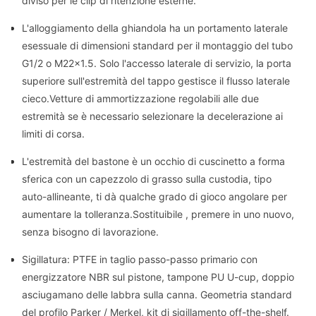
diviso per le clip di ritenzione esterne.
L'alloggiamento della ghiandola ha un portamento laterale
esessuale di dimensioni standard per il montaggio del tubo
G1/2 o M22×1.5. Solo l'accesso laterale di servizio, la porta
superiore sull'estremità del tappo gestisce il flusso laterale
cieco.Vetture di ammortizzazione regolabili alle due
estremità se è necessario selezionare la decelerazione ai
limiti di corsa.
L'estremità del bastone è un occhio di cuscinetto a forma
sferica con un capezzolo di grasso sulla custodia, tipo
auto-allineante, ti dà qualche grado di gioco angolare per
aumentare la tolleranza.Sostituibile , premere in uno nuovo,
senza bisogno di lavorazione.
Sigillatura: PTFE in taglio passo-passo primario con
energizzatore NBR sul pistone, tampone PU U-cup, doppio
asciugamano delle labbra sulla canna. Geometria standard
del profilo Parker / Merkel, kit di sigillamento off-the-shelf.