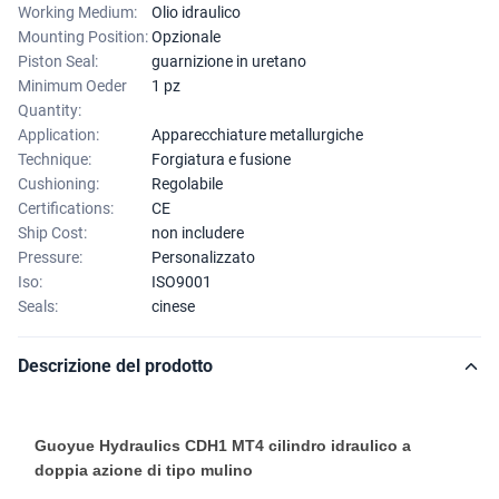
Working Medium:
Olio idraulico
Mounting Position:
Opzionale
Piston Seal:
guarnizione in uretano
Minimum Oeder
1 pz
Quantity:
Application:
Apparecchiature metallurgiche
Technique:
Forgiatura e fusione
Cushioning:
Regolabile
Certifications:
CE
Ship Cost:
non includere
Pressure:
Personalizzato
Iso:
ISO9001
Seals:
cinese
Descrizione del prodotto
Guoyue Hydraulics CDH1 MT4 cilindro idraulico a
doppia azione di tipo mulino