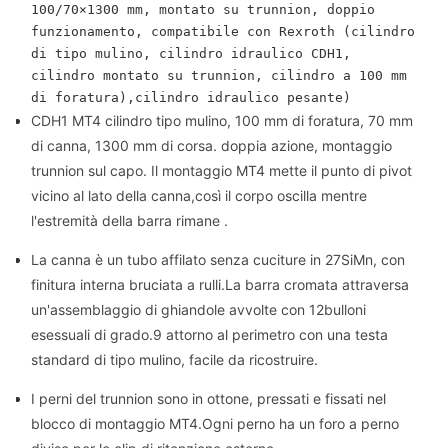
100/70×1300 mm, montato su trunnion, doppio 
funzionamento, compatibile con Rexroth (cilindro 
di tipo mulino, cilindro idraulico CDH1, 
cilindro montato su trunnion, cilindro a 100 mm 
di foratura),cilindro idraulico pesante)
CDH1 MT4 cilindro tipo mulino, 100 mm di foratura, 70 mm
di canna, 1300 mm di corsa. doppia azione, montaggio
trunnion sul capo. Il montaggio MT4 mette il punto di pivot
vicino al lato della canna,così il corpo oscilla mentre
l'estremità della barra rimane .
La canna è un tubo affilato senza cuciture in 27SiMn, con
finitura interna bruciata a rulli.La barra cromata attraversa
un'assemblaggio di ghiandole avvolte con 12bulloni
esessuali di grado.9 attorno al perimetro con una testa
standard di tipo mulino, facile da ricostruire.
I perni del trunnion sono in ottone, pressati e fissati nel
blocco di montaggio MT4.Ogni perno ha un foro a perno