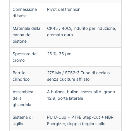
Connessione
Pivot del trunnion
di base
Materiale della
CK45 / 40Cr, indurito per induzione,
canna del
cromato duro
pistone
Spessore del
25 ‰ 35 μm
cromo
Barrillo
27SiMn / ST52-3 Tubo di acciaio
cilindrico
senza cuciture affilato
Assemblea
A bullone, bulloni esessuali di grado
della
12,9, porta laterale
ghiandola
Sistema di
PU U-Cup + PTFE Step-Cut + NBR
sigillo
Energizer, doppio tergicristallo