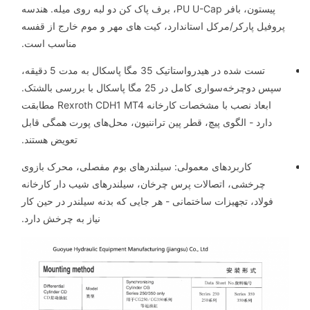
پیستون، بافر PU U-Cap، برف پاک کن دو لبه روی میله. هندسه
پروفیل پارکر/مرکل استاندارد، کیت های مهر و موم خارج از قفسه
مناسب است.
تست شده در هیدرواستاتیک 35 مگا پاسکال به مدت 5 دقیقه،
سپس دوچرخه‌سواری کامل در 25 مگا پاسکال با بررسی بالشتک.
ابعاد نصب با مشخصات کارخانه Rexroth CDH1 MT4 مطابقت
دارد - الگوی پیچ، قطر پین تراننیون، محل‌های پورت همگی قابل
تعویض هستند.
کاربردهای معمولی: سیلندرهای بوم مفصلی، محرک بازوی
چرخشی، اتصالات پرس چرخان، سیلندرهای شیب دار کارخانه
فولاد، تجهیزات ساختمانی - هر جایی که بدنه سیلندر در حین کار
نیاز به چرخش دارد.