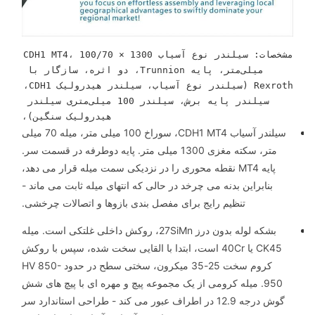
مشخصات: سیلندر نوع آسیاب CDH1 MT4، 100/70 × 1300 
میلی‌متر، پایه Trunnion، دو اثره، سازگار با 
Rexroth (سیلندر نوع آسیاب، سیلندر هیدرولیک CDH1، 
سیلندر پایه برش، سیلندر 100 میلی‌متری سیلندر 
هیدرولیک سنگین)،
سیلندر آسیاب CDH1 MT4، سوراخ 100 میلی متر، میله 70 میلی
متر، سکته مغزی 1300 میلی متر. پایه دوطرفه در قسمت سر.
پایه MT4 نقطه محوری را در نزدیکی سمت میله قرار می دهد،
بنابراین بدنه می چرخد ​​در حالی که انتهای میله ثابت می ماند -
تنظیم رایج برای مفصل بندی بازوها و اتصالات چرخشی.
بشکه لوله بدون درز 27SiMn، روکش داخلی غلتکی است. میله
CK45 یا 40Cr است، ابتدا با القایی سخت شده، سپس با روکش
کروم سخت 25-35 میکرون، سختی سطح در حدود HV 850-
950. میله کرومی از یک مجموعه پیچ و مهره ای با پیچ های شش
گوش درجه 12.9 در اطراف عبور می کند - طراحی استاندارد سر