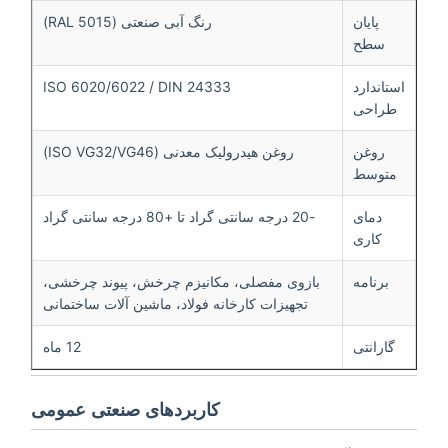
پایان
رنگ آبی صنعتی (RAL 5015)
سطح
استاندارد
ISO 6020/6022 / DIN 24333
طراحی
روغن
روغن هیدرولیک معدنی (ISO VG32/VG46)
متوسط
دمای
-20 درجه سانتی گراد تا +80 درجه سانتی گراد
کاری
برنامه
بازوی مفصلی، مکانیزم چرخش، پیوند چرخشی،
تجهیزات کارخانه فولاد، ماشین آلات ساختمانی
گارانتی
12 ماه
کاربردهای صنعتی عمومی