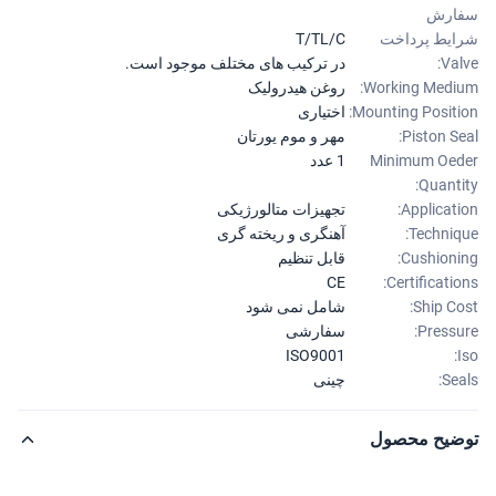
ارش
یط پرداخت
T/TL/C
Val
در ترکیب های مختلف موجود است.
Working Medi
روغن هیدرولیک
Mounting Positi
اختیاری
Piston Se
مهر و موم یورتان
Minimum Oe
1 عدد
Quanti
Applicati
تجهیزات متالورژیکی
Techniq
آهنگری و ریخته گری
Cushioni
قابل تنظیم
CE
Certificatio
Ship Co
شامل نمی شود
Pressu
سفارشی
ISO9001
Sea
چینی
ضیح محصول