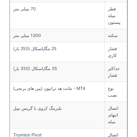
قطر
70 میلی متر
میله
پیستون
سکته
1300 میلی متر
فشار
25 مگاپاسکال (250 بار)
کاری
حداکثر
35 مگاپاسکال (350 بار)
فشار
نوع
MT4 - مانت هد ترانیون (پین های برنجی)
نصب
اتصال
بلبرینگ کروی با گریس نیپل
انتهای
میله
اتصال
Trunnion Pivot