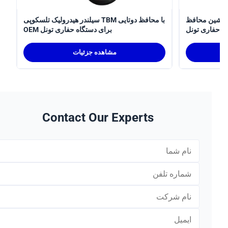
سیلندر هیدرولیک تلسکوپی
سیلندر هیدرولیک تلسکوپی TBM با محافظ دوتایی
ری تونل
OEM برای دستگاه حفاری تونل
مشاهده جزئیات
Contact Our Experts
*