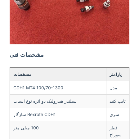
مشخصات فنی
پارامتر
مشخصات
مدل
CDH1 MT4 100/70-1300
تایپ کنید
سیلندر هیدرولیک دو اثره نوع آسیاب
سری
Rexroth CDH1 سازگار
قطر
100 میلی متر
سوراخ