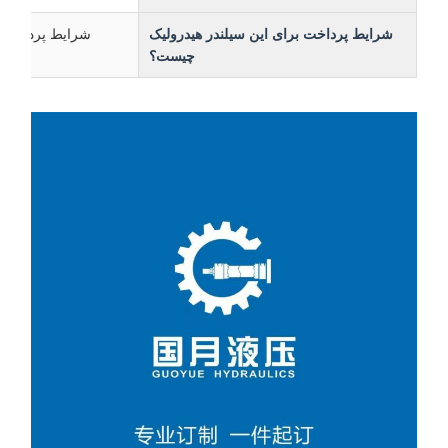
شرایط پرداخت برای این سیلندر هیدرولیک
شرایط پرداخت پذیرفت
چیست؟
هیدرولیک T/T و /C