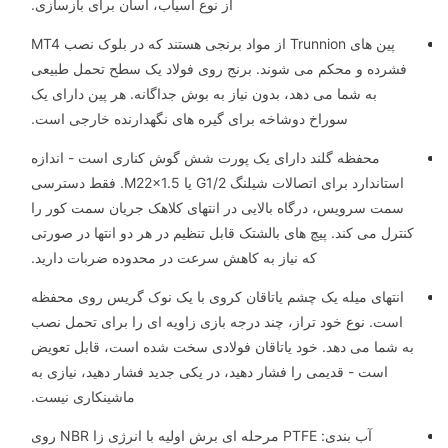
از نوع آسیاب، آسان برای بازسازی.
پین های Trunnion از مواد برنجی هستند که در بلوک نصب MT4
فشرده و محکم می شوند. برنج روی فولاد یک سطح تحمل طبیعی
به شما می دهد، بدون نیاز به بوش جداگانه. هر پین دارای یک
سوراخ دوشاخه برای گیره های نگهدارنده خارجی است.
محفظه گلند دارای یک پورت شش گوش کناری است - اندازه
استاندارد برای اتصالات شیلنگ G1/2 یا M22×1.5. فقط دسترسی
سمت سرویس، درگاه بالایی در انتهای کلاهک جریان سمت کور را
کنترل می کند. پیچ های بالشتک قابل تنظیم در هر دو انتها در صورتی
که نیاز به کاهش سرعت در محدوده ضربات دارید.
انتهای میله یک چشم یاتاقان کروی با یک نوک گریس روی محفظه
است. نوع خود تراز، چند درجه بازی زاویه ای را برای تحمل نصب
به شما می دهد. خود یاتاقان فولادی سخت شده است، قابل تعویض
است - قدیمی را فشار دهید، در یکی جدید فشار دهید، نیازی به
ماشینکاری نیست.
آب بندی: PTFE مرحله ای برش اولیه با انرژی زا NBR روی