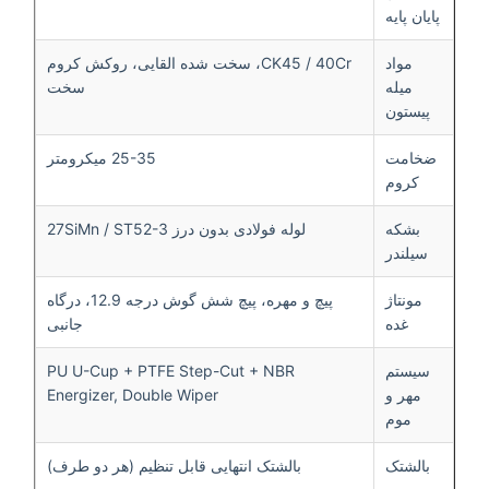
پایان پایه
مواد
CK45 / 40Cr، سخت شده القایی، روکش کروم
میله
سخت
پیستون
ضخامت
25-35 میکرومتر
کروم
بشکه
لوله فولادی بدون درز 27SiMn / ST52-3
سیلندر
مونتاژ
پیچ و مهره، پیچ شش گوش درجه 12.9، درگاه
غده
جانبی
سیستم
PU U-Cup + PTFE Step-Cut + NBR
مهر و
Energizer, Double Wiper
موم
بالشتک
بالشتک انتهایی قابل تنظیم (هر دو طرف)