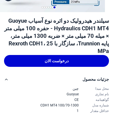
سیلندر هیدرولیک دو اثره نوع آسیاب Guoyue
Hydraulics CDH1 MT4 - حفره 100 میلی متر
× میله 70 میلی متر × ضربه 1300 میلی متر،
پایه Trunnion، سازگار با Rexroth CDH1، 25
M
درخواست الان
ئیات محصول
 مبدا
چین
 تجاری
Guoyue
هینامه
CE
ره مدل
CDH1 MT4 100/70-1300
قل مقدار
1