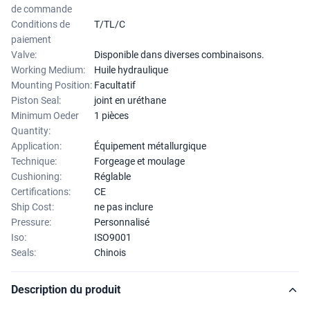
de commande
Conditions de
T/TL/C
paiement
Valve:
Disponible dans diverses combinaisons.
Working Medium:
Huile hydraulique
Mounting Position:
Facultatif
Piston Seal:
joint en uréthane
Minimum Oeder
1 pièces
Quantity:
Application:
Équipement métallurgique
Technique:
Forgeage et moulage
Cushioning:
Réglable
Certifications:
CE
Ship Cost:
ne pas inclure
Pressure:
Personnalisé
Iso:
ISO9001
Seals:
Chinois
Description du produit