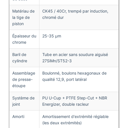
Matériau de
CK45 / 40Cr, trempé par induction,
la tige de
chromé dur
piston
Épaisseur du
25-35 μm
chrome
Baril de
Tube en acier sans soudure aiguisé
cylindre
27SiMn/ST52-3
Assemblage
Boulonné, boulons hexagonaux de
de presse-
qualité 12,9, port latéral
étoupe
Système de
PU U-Cup + PTFE Step-Cut + NBR
joint
Energizer, double racleur
Amorti
Amortissement d'extrémité réglable
(les deux extrémités)